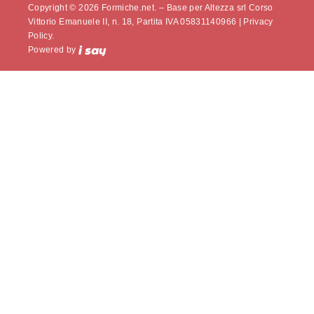
Copyright © 2026 Formiche.net. – Base per Altezza srl Corso
Vittorio Emanuele II, n. 18, Partita IVA 05831140966 |
Privacy
Policy.
Powered by