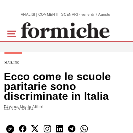
Skip to main content
ANALISI | COMMENTI | SCENARI - venerdì 7 Agosto 2026
MAILING
Ecco come le scuole
paritarie sono
discriminate in Italia
Di
Anna Monia Alfieri
CONDIVIDI SU: