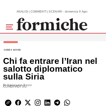
Skip to main content
ANALISI | COMMENTI | SCENARI - domenica 9 Agosto 2026
JAMES BOND
Chi fa entrare l’Iran nel
salotto diplomatico
sulla Siria
Di
Emanuele Rossi
CONDIVIDI SU: