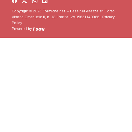
Copyright © 2026 Formiche.net. – Base per Altezza srl Corso
Vittorio Emanuele II, n. 18, Partita IVA 05831140966 |
Privacy
Policy.
Powered by