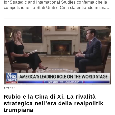
for Strategic and International Studies conferma che la
competizione tra Stati Uniti e Cina sta entrando in una
nuova fase, nella quale la posta in gioco è la capacità di
costruire l’infrastruttura globale dell’intelligenza
artificiale. Una sfida destinata a ridefinire gli equilibri
internazionali e ad avere ricadute sempre più concrete
sulle economie e sulle società nell’ottica della
cosiddetta Tokenpolitik
ESTERI
Rubio e la Cina di Xi. La rivalità
strategica nell’era della realpolitik
trumpiana