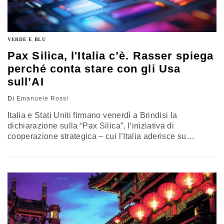
VERDE E BLU
Pax Silica, l'Italia c’è. Rasser spiega
perché conta stare con gli Usa
sull’AI
Di
Emanuele Rossi
Italia e Stati Uniti firmano venerdì a Brindisi la
dichiarazione sulla “Pax Silica”, l’iniziativa di
cooperazione strategica – cui l’Italia aderisce su
impulso del ministro Antonio Tajani – che mira a
rafforzare il coordinamento tra partner internazionali e
settore privato nei comparti chiave delle catene di
approvvigionamento per le tecnologie avanzate. Rasser
(Scsp) spiega perché l’Italia non può stare fuori
dall’iniziativa statunitense e dà un’indicazione a Roma
sull’attuazione