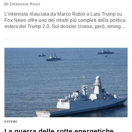
Di
Emanuele Rossi
L’intervista rilasciata da Marco Rubio a Lara Trump su
Fox News offre uno dei ritratti più completi della politica
estera del Trump 2.0. Sul dossier cinese, però, emerge
un elemento che va oltre le posizioni ormai note del
segretario di Stato: un tempo falco anti-Pechino, da
attore protagonista dell’amministrazione sembra oggi
interpretare la competizione con la Cina attraverso il
prisma della diplomazia transazionale del leader
Donald Trump
ESTERI
La guerra delle rotte energetiche