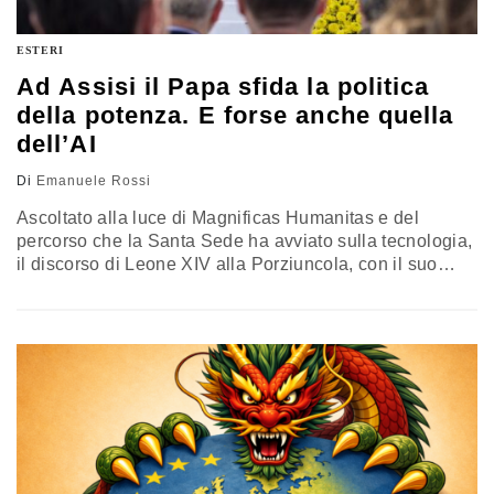
ESTERI
Ad Assisi il Papa sfida la politica
della potenza. E forse anche quella
dell’AI
Di
Emanuele Rossi
Ascoltato alla luce di Magnificas Humanitas e del
percorso che la Santa Sede ha avviato sulla tecnologia,
il discorso di Leone XIV alla Porziuncola, con il suo
richiamo alla “cultura della potenza”, suggerisce una
chiave di lettura più ampia: la sfida riguarda il modello
di ordine internazionale che sta prendendo forma, che
passa anche con forza dalla sfida per le nuove
tecnologie (e dalla sua umanizzazione)