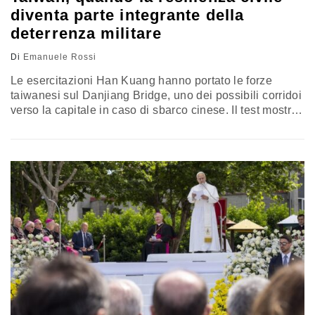
diventa parte integrante della
deterrenza militare
Di
Emanuele Rossi
Le esercitazioni Han Kuang hanno portato le forze
taiwanesi sul Danjiang Bridge, uno dei possibili corridoi
verso la capitale in caso di sbarco cinese. Il test mostra
come la difesa dell’isola dipenda dalla capacità di
rallentare un’avanzata militare senza perdere la
continuità della vita civile