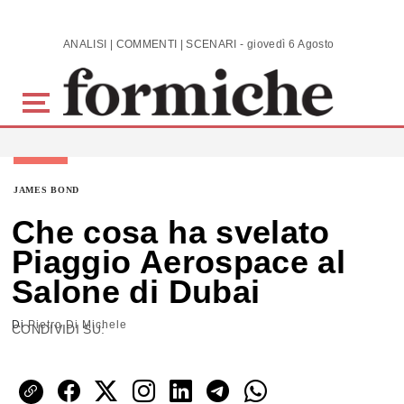
Skip to main content
ANALISI | COMMENTI | SCENARI - giovedì 6 Agosto 2026
JAMES BOND
Che cosa ha svelato
Piaggio Aerospace al
Salone di Dubai
Di
Pietro Di Michele
CONDIVIDI SU: