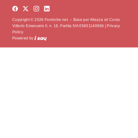
Copyright © 2026 Formiche.net. – Base per Altezza srl Corso
Vittorio Emanuele II, n. 18, Partita IVA 05831140966 |
Privacy
Policy.
Powered by