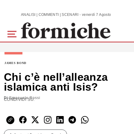
Skip to main content
ANALISI | COMMENTI | SCENARI - venerdì 7 Agosto 2026
JAMES BOND
Chi c’è nell’alleanza
islamica anti Isis?
Di
Emanuele Rossi
CONDIVIDI SU: