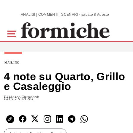
Skip to main content
ANALISI | COMMENTI | SCENARI - sabato 8 Agosto 2026
MAILING
4 note su Quarto, Grillo
e Casaleggio
Di
Marco Taradash
CONDIVIDI SU: