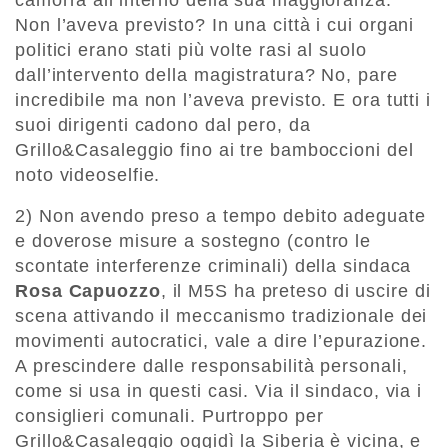
camorra all’interno della sua maggioranza.
Non l’aveva previsto? In una città i cui organi
politici erano stati più volte rasi al suolo
dall’intervento della magistratura? No, pare
incredibile ma non l’aveva previsto. E ora tutti i
suoi dirigenti cadono dal pero, da
Grillo&Casaleggio fino ai tre bamboccioni del
noto videoselfie.
2) Non avendo preso a tempo debito adeguate
e doverose misure a sostegno (contro le
scontate interferenze criminali) della sindaca
Rosa Capuozzo
, il M5S ha preteso di uscire di
scena attivando il meccanismo tradizionale dei
movimenti autocratici, vale a dire l’epurazione.
A prescindere dalle responsabilità personali,
come si usa in questi casi. Via il sindaco, via i
consiglieri comunali. Purtroppo per
Grillo&Casaleggio oggidì la Siberia è vicina, e