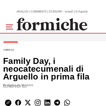
Skip to main content
ANALISI | COMMENTI | SCENARI - lunedì 10 Agosto 2026
CHIESA
Family Day, i
neocatecumenali di
Arguello in prima fila
Di
Pietro Di Michele
CONDIVIDI SU: