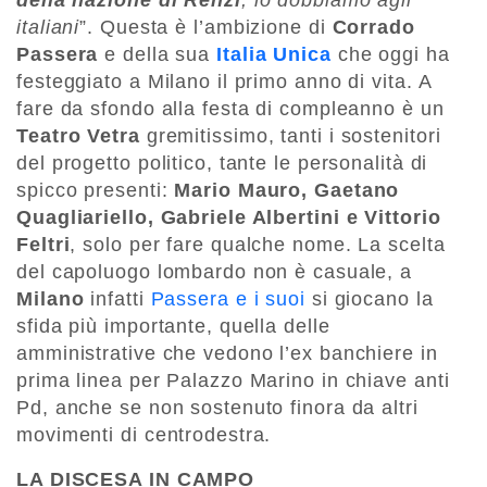
della nazione di Renzi
, lo dobbiamo agli
italiani
”. Questa è l’ambizione di
Corrado
Passera
e della sua
Italia Unica
che oggi ha
festeggiato a Milano il primo anno di vita. A
fare da sfondo alla festa di compleanno è un
Teatro Vetra
gremitissimo, tanti i sostenitori
del progetto politico, tante le personalità di
spicco presenti:
Mario Mauro, Gaetano
Quagliariello, Gabriele Albertini e Vittorio
Feltri
, solo per fare qualche nome. La scelta
del capoluogo lombardo non è casuale, a
Milano
infatti
Passera e i suoi
si giocano la
sfida più importante, quella delle
amministrative che vedono l’ex banchiere in
prima linea per Palazzo Marino in chiave anti
Pd, anche se non sostenuto finora da altri
movimenti di centrodestra.
LA DISCESA IN CAMPO