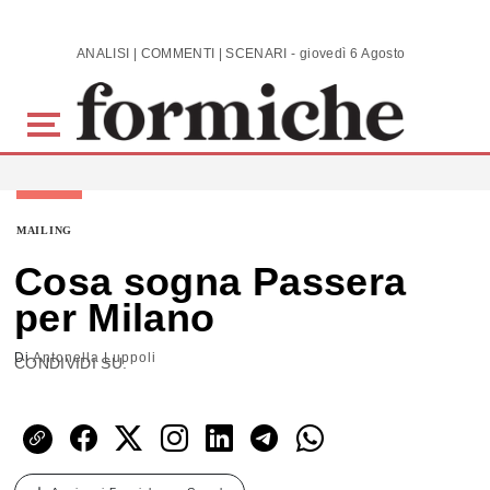
Skip to main content
ANALISI | COMMENTI | SCENARI - giovedì 6 Agosto 2026
MAILING
Cosa sogna Passera
per Milano
Di
Antonella Luppoli
CONDIVIDI SU: