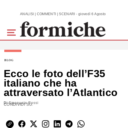
Skip to main content
ANALISI | COMMENTI | SCENARI - giovedì 6 Agosto 2026
BLOG
Ecco le foto dell’F35
italiano che ha
attraversato l’Atlantico
Di
Emanuele Rossi
CONDIVIDI SU: