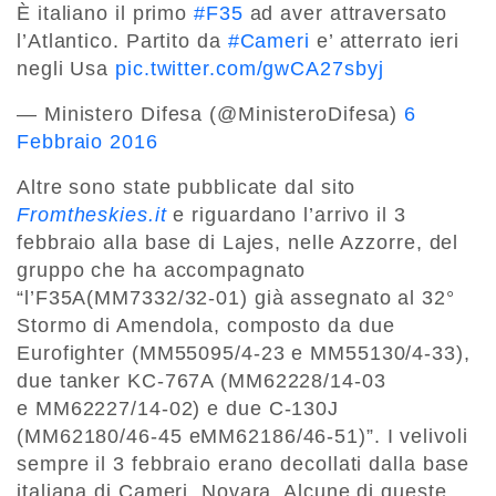
È italiano il primo
#F35
ad aver attraversato
l’Atlantico. Partito da
#Cameri
e’ atterrato ieri
negli Usa
pic.twitter.com/gwCA27sbyj
— Ministero Difesa (@MinisteroDifesa)
6
Febbraio 2016
Altre sono state pubblicate dal sito
Fromtheskies.it
e riguardano l’arrivo il 3
febbraio alla base di Lajes, nelle Azzorre, del
gruppo che ha accompagnato
“l’F35A(MM7332/32-01) già assegnato al 32°
Stormo di Amendola, composto da due
Eurofighter (MM55095/4-23 e MM55130/4-33),
due tanker KC-767A (MM62228/14-03
e MM62227/14-02) e due C-130J
(MM62180/46-45 eMM62186/46-51)”. I velivoli
sempre il 3 febbraio erano decollati dalla base
italiana di Cameri, Novara. Alcune di queste