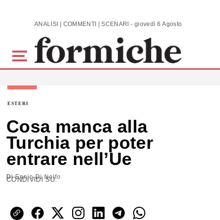
Skip to main content
ANALISI | COMMENTI | SCENARI - giovedì 6 Agosto 2026
ESTERI
Cosa manca alla
Turchia per poter
entrare nell’Ue
Di
Ennio Di Nolfo
CONDIVIDI SU: