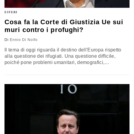
ESTERI
Cosa fa la Corte di Giustizia Ue sui
muri contro i profughi?
Di
Ennio Di Nolfo
Il tema di oggi riguarda il destino dell'Europa rispetto
alla questione dei rifugiati. Una questione difficile,
poiché pone problemi umanitari, demografici,
economici, di sicurezza, di collaborazione. È sin troppo
chiaro che dal punto di vista umanitario il respingimento
dei profughi è una forma di barbarie, una risposta che
rivela impotenza rispetto a una crisi imprevista ma
prevedibile. Tutto ciò che…