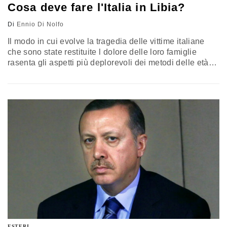
Cosa deve fare l'Italia in Libia?
Di
Ennio Di Nolfo
Il modo in cui evolve la tragedia delle vittime italiane
che sono state restituite l dolore delle loro famiglie
rasenta gli aspetti più deplorevoli dei metodi delle età
barbariche I due ostaggi uccisi, Salvatore Failla e
Fausto Piano, sono stati per diversi giorni nelle mani di
banditi o di uomini che pretendono di essere personalità
di governo, nessuno dei quali…
ESTERI