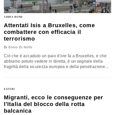
JAMES BOND
Attentati Isis a Bruxelles, come
combattere con efficacia il
terrorismo
Di
Ennio Di Nolfo
Ciò che è accaduto un paio d'ore fa a Bruxelles, e che
abbiamo potuto vedere in diretta, è un segnale della
fragilità della sicurezza europea e della penetrazione
dell'estremismo islamico. Gli autori degli attentati sanno
bene che le loro azioni colpiscono al cuore le istituzioni
europee nel momento in cui queste sono in crisi
profonda. Se lo facciano per disperazione…
ESTERI
Migranti, ecco le conseguenze per
l'Italia del blocco della rotta
balcanica