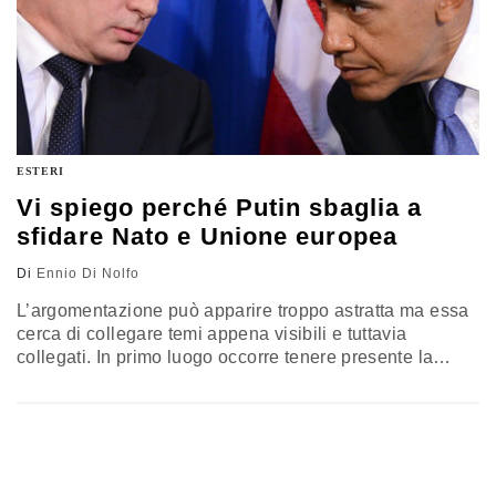
ESTERI
Vi spiego perché Putin sbaglia a
sfidare Nato e Unione europea
Di
Ennio Di Nolfo
L’argomentazione può apparire troppo astratta ma essa
cerca di collegare temi appena visibili e tuttavia
collegati. In primo luogo occorre tenere presente la
spinta della Nato a estendere la portata del suo
controllo militare. Da anni questo si spinge verso il
Mediterraneo orientale (cosa non nuova), verso il Mar
Rosso e all’interno del Mar Nero, grazie alla
partecipazione della Turchia…