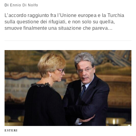
Di
Ennio Di Nolfo
L’accordo raggiunto fra l’Unione europea e la Turchia
sulla questione dei rifugiati, e non solo su quella,
smuove finalmente una situazione che pareva
paralizzata dalle diffidenze e da una serie di questioni
pratiche; esso apre invece la strada verso una fase
nuova che non riguarda solo il tema dei rifugiati ma ha
ripercussioni rispetto a tutti i temi della crisi…
ESTERI