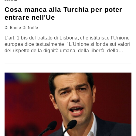
Cosa manca alla Turchia per poter
entrare nell'Ue
Di
Ennio Di Nolfo
L'art. 1 bis del trattato di Lisbona, che istituisce l'Unione
europea dice testualmente: "L'Unione si fonda sui valori
del rispetto della dignità umana, della libertà, della
democrazia,dell'uguaglianza, dello Stato di diritto e del
rispetto dei diritti umani, compresi i diritti delle persone
appartenenti a minoranze. Questi valori sono comuni
agli Stati membri in una società caratterizzata dal
pluralismo, dalla non…