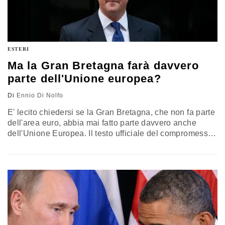
ESTERI
Ma la Gran Bretagna farà davvero
parte dell'Unione europea?
Di
Ennio Di Nolfo
E' lecito chiedersi se la Gran Bretagna, che non fa parte
dell'area euro, abbia mai fatto parte davvero anche
dell'Unione Europea. Il testo ufficiale del compromesso
Brexit, che si trova su internet, procura qualche altro
dubbio. L'art. 1 della sezione C, intitolata Sovranità,
dice: "Si riconosce che il Regno Unito, alla luce della
situazione speciale che esso ha secondo i…