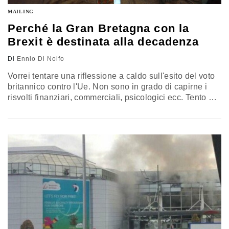
MAILING
Perché la Gran Bretagna con la
Brexit è destinata alla decadenza
Di
Ennio Di Nolfo
Vorrei tentare una riflessione a caldo sull'esito del voto
britannico contro l'Ue. Non sono in grado di capirne i
risvolti finanziari, commerciali, psicologici ecc. Tento di
rifarmi alla mia esperienza di storico. Questa mi fa
ricordare che da alcuni secoli la Gran Bretagna aveva
adottato in politica internazionale il principio del
disimpegno dagli affari europei, con l'eccezione dei
momenti in…