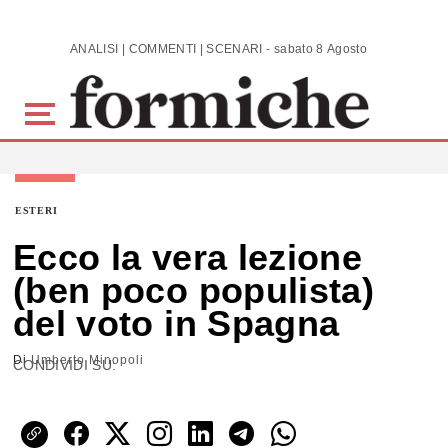
Skip to main content
ANALISI | COMMENTI | SCENARI - sabato 8 Agosto 2026
ESTERI
Ecco la vera lezione
(ben poco populista)
del voto in Spagna
Di
Umberto Minopoli
CONDIVIDI SU: