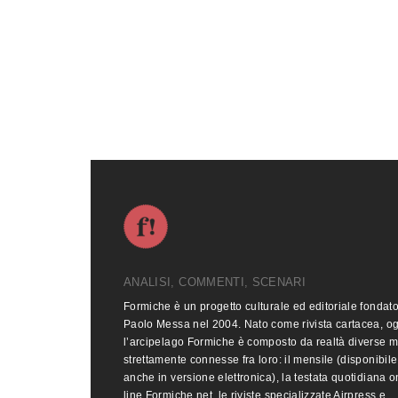
ANALISI, COMMENTI, SCENARI
Formiche è un progetto culturale ed editoriale fondat
Paolo Messa nel 2004. Nato come rivista cartacea, o
l’arcipelago Formiche è composto da realtà diverse 
strettamente connesse fra loro: il mensile (disponibile
anche in versione elettronica), la testata quotidiana o
line Formiche.net, le riviste specializzate Airpress e