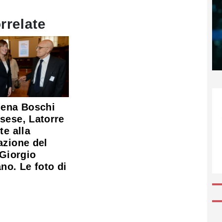
rrelate
lena Boschi
sese, Latorre
te alla
azione del
 Giorgio
no. Le foto di