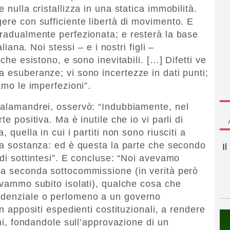
 nulla cristallizza in una statica immobilità.
ere con sufficiente libertà di movimento. E
gradualmente perfezionata; e resterà la base
aliana. Noi stessi – e i nostri figli –
 che esistono, e sono inevitabili. […] Difetti ve
a esuberanze; vi sono incertezze in dati punti;
amo le imperfezioni”.
Calamandrei, osservò: “Indubbiamente, nel
e positiva. Ma è inutile che io vi parli di
 quella in cui i partiti non sono riusciti a
lla sostanza: ed è questa la parte che secondo
I
 di sottintesi”. E concluse: “Noi avevamo
la seconda sottocommissione (in verità però
rovammo subito isolati), qualche cosa che
idenziale o perlomeno a un governo
on appositi espedienti costituzionali, a rendere
oni, fondandole sull’approvazione di un