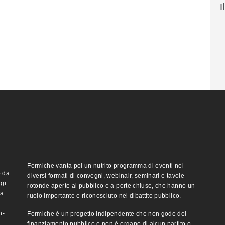
I
Formiche vanta poi un nutrito programma di eventi nei
o da
diversi formati di convegni, webinair, seminari e tavole
ggi
rotonde aperte al pubblico e a porte chiuse, che hanno un
ma
ruolo importante e riconosciuto nel dibattito pubblico.
n-
Formiche è un progetto indipendente che non gode del
finanziamento pubblico e non è organo di alcun partito o