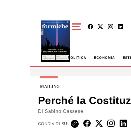
Skip to main content
POLITICA
ECONOMIA
EST
MAILING
Perché la Costitu
Di
Sabino Cassese
CONDIVIDI SU: