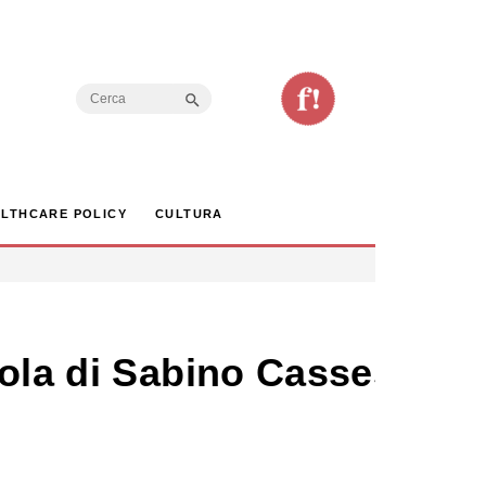
Search Button
Search
for:
LTHCARE POLICY
CULTURA
rola di Sabino Cassese