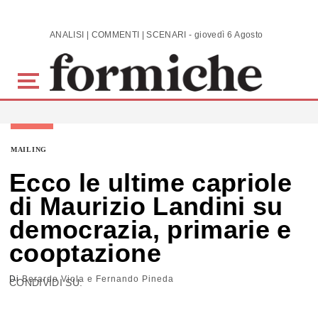
Skip to main content
ANALISI | COMMENTI | SCENARI - giovedì 6 Agosto 2026
MAILING
Ecco le ultime capriole
di Maurizio Landini su
democrazia, primarie e
cooptazione
Di
Berardo Viola e Fernando Pineda
CONDIVIDI SU: