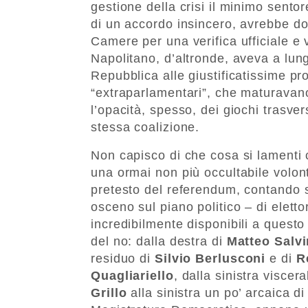
gestione della crisi il minimo sento
di un accordo insincero, avrebbe dov
Camere per una verifica ufficiale e 
Napolitano, d’altronde, aveva a lun
Repubblica alle giustificatissime pro
“extraparlamentari”, che maturavano
l’opacità, spesso, dei giochi trasvers
stessa coalizione.
Non capisco di che cosa si lamenti c
una ormai non più occultabile volontà
pretesto del referendum, contando s
osceno sul piano politico – di elett
incredibilmente disponibili a questo g
del no: dalla destra di
Matteo Salvi
residuo di
Silvio Berlusconi
e di
Re
Quagliariello
, dalla sinistra visce
Grillo
alla sinistra un po’ arcaica d