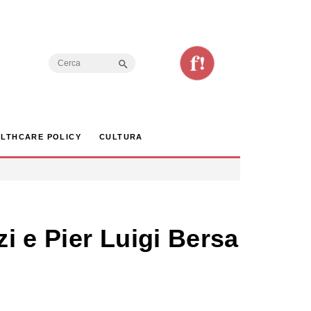
Search Button
Search
for:
LTHCARE POLICY
CULTURA
zi e Pier Luigi Bersani