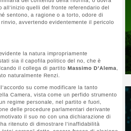
ommaria dei contenuti della riforma, o dovrà
ll’inizio quelli del fronte referendario del
é sentono, a ragione o a torto, odore di
 rinvio, avvertendo evidentemente il pericolo
evidente la natura impropriamente
ti sia il capofila politico del no, che è
cando il collega di partito
Massimo D’Alema
,
tato naturalmente Renzi.
all’accordo su come modificare la tanto
 della Camera, vista come un perfido strumento
un regime personale, nel partito e fuori,
one delle procedure parlamentari derivante
a motivato il suo no con una dichiarazione di
 ha ritenuto di dimostrare l’inaffidabilità