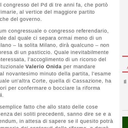
l congresso del Pd di tre anni fa, che portò
rimarie, al vertice del maggiore partito
nche del governo.
dum congressuale o congresso referendario,
ale dal quale ci separa ormai meno di un
ano – la solita Milano, dirà qualcuno – non
rpresa di un pasticcio. Quale inevitabilmente
interessata, l’accoglimento di un ricorso del
ituzionale
Valerio Onida
per mandare
 al novantesimo minuto della partita, l’esame
quale un’altra Corte, quella di Cassazione, ha
I
tori per confermare o bocciare la riforma
i
.
semplice fatto che allo stato delle cose
ssenza dei soliti precedenti, sanno dire se e a
endum, in attesa di sapere se il quesito potrà