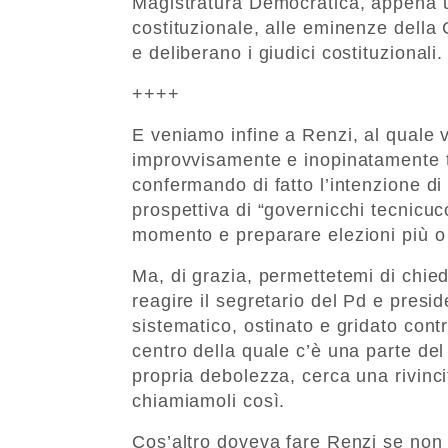
Magistratura Democratica, appena u
costituzionale, alle eminenze della
e deliberano i giudici costituzionali.
++++
E veniamo infine a Renzi, al quale
improvvisamente e inopinatamente t
confermando di fatto l’intenzione di 
prospettiva di “governicchi tecnicu
momento e preparare elezioni più o
Ma, di grazia, permettetemi di chie
reagire il segretario del Pd e presi
sistematico, ostinato e gridato contr
centro della quale c’è una parte del
propria debolezza, cerca una rivincit
chiamiamoli così.
Cos’altro doveva fare Renzi se non