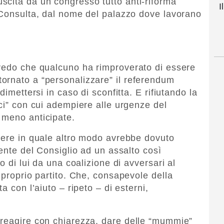
scita da un congresso tutto anti-riforma
I
 Consulta, dal nome del palazzo dove lavorano
 vedo che qualcuno ha rimproverato di essere
ornato a “personalizzare” il referendum
dimettersi in caso di sconfitta. E rifiutando la
cci” con cui adempiere alle urgenze del
 meno anticipate.
dere in quale altro modo avrebbe dovuto
dente del Consiglio ad un assalto così
o di lui da una coalizione di avversari al
 proprio partito. Che, consapevole della
a con l’aiuto – ripeto – di esterni,
 reagire con chiarezza, dare delle “mummie”