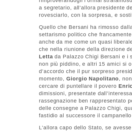
rimproverandogli l’ormai strafamoso
a segretario, all’allora presidente d
rovesciarlo, con la sorpresa, e sostit
Quello che Bersani ha rimosso dall
settarismo politico che francamente
anche da me come un quasi liberale 
che nella riunione della direzione d
Letta
da Palazzo Chigi Bersani e i 
non più piddino, e altri 15 amici si o
d’accordo che il pur sorpreso presid
momento,
Giorgio Napolitano
, non
cercare di puntellare il povero
Enri
dimissioni, presentate dall’interess
rassegnazione ben rappresentato poi
delle consegne a Palazzo Chigi, qu
fastidio al successore il campanello
L’allora capo dello Stato, se avesse 