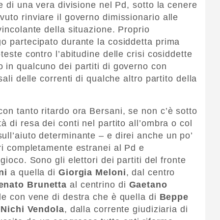
re di una vera divisione nel Pd, sotto la cenere
uto rinviare il governo dimissionario alle
vincolante della situazione. Proprio
go partecipato durante la cosiddetta prima
teste contro l’abitudine delle crisi cosiddette
 in qualcuno dei partiti di governo con
ali delle correnti di qualche altro partito della
on tanto ritardo ora Bersani, se non c’è sotto
 di resa dei conti nel partito all’ombra o col
ull’aiuto determinante – e direi anche un po’
ori completamente estranei al Pd e
ioco. Sono gli elettori dei partiti del fronte
ni
a quella di
Giorgia Meloni
, dal centro
nato Brunetta
al centrino di
Gaetano
rale con vene di destra che è quella di
Beppe
i
Nichi Vendola
, dalla corrente giudiziaria di