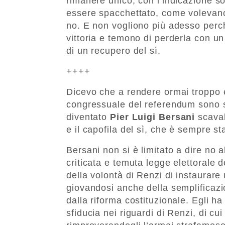
rimanere unico, con l’indicazione s
essere spacchettato, come volevano a
no. E non vogliono più adesso perch
vittoria e temono di perderla con un
di un recupero del sì.
++++
Dicevo che a rendere ormai troppo 
congressuale del referendum sono sta
diventato
Pier Luigi Bersani
scaval
e il capofila del sì, che è sempre s
Bersani non si è limitato a dire no 
criticata e temuta legge elettorale
della volontà di Renzi di instaurare 
giovandosi anche della semplificazi
dalla riforma costituzionale. Egli h
sfiducia nei riguardi di Renzi, di cui