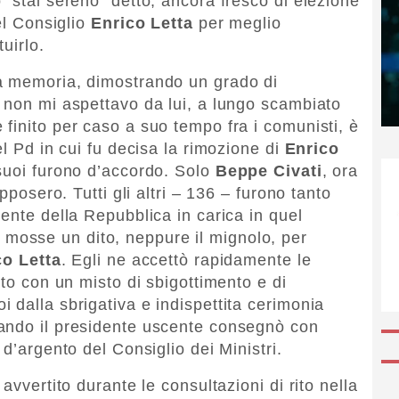
 “stai sereno” detto, ancora fresco di elezione
el Consiglio
Enrico Letta
per meglio
uirlo.
a memoria, dimostrando un grado di
 non mi aspettavo da lui, a lungo scambiato
finito per caso a suo tempo fra i comunisti, è
el Pd in cui fu decisa la rimozione di
Enrico
suoi furono d’accordo. Solo
Beppe Civati
, ora
pposero. Tutti gli altri – 136 – furono tanto
ente della Repubblica in carica in quel
 mosse un dito, neppure il mignolo, per
co Letta
. Egli ne accettò rapidamente le
ato con un misto di sbigottimento e di
 dalla sbrigativa e indispettita cerimonia
ando il presidente uscente consegnò con
 d’argento del Consiglio dei Ministri.
avvertito durante le consultazioni di rito nella