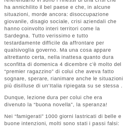
referendario vi sono i riflessi di una crisi che
ha annichilito il bel paese e che, in alcune
situazioni, morde ancora: disoccupazione
giovanile, disagio sociale, crisi aziendali che
hanno coinvolto interi territori come la
Sardegna. Tutto verissimo e tutto
testardamente difficile da affrontare per
qualsivoglia governo. Ma una cosa appare
altrettanto certa, nella inattesa quanto dura
sconfitta di domenica 4 dicembre c’è molto del
“premier ragazzino” di colui che aveva fatto
sognare, sperare, rianimare anche le situazioni
più disilluse di un’Italia ripiegata su se stessa .
Dunque, lezione dura per colui che era
divenuto la “buona novella”, la speranza!
Nei “famigerati” 1000 giorni lastricati di belle e
buone intenzioni, molti sono stati i passi falsi: