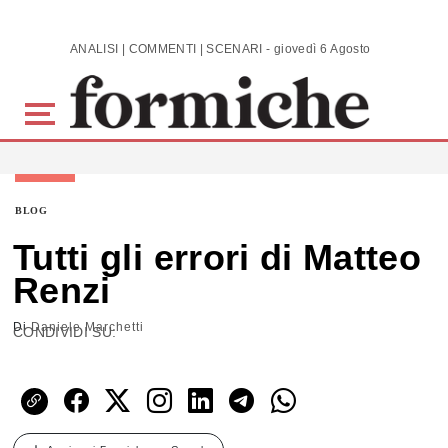
Skip to main content
ANALISI | COMMENTI | SCENARI - giovedì 6 Agosto 2026
BLOG
Tutti gli errori di Matteo
Renzi
Di
Daniele Marchetti
CONDIVIDI SU: