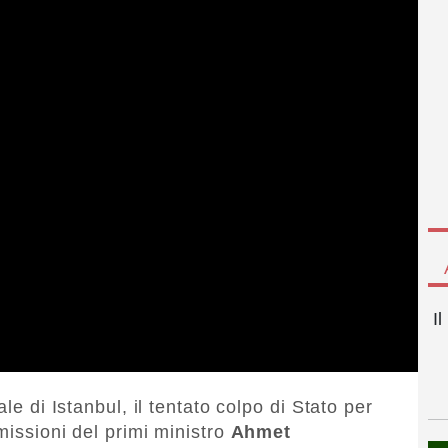
I
le di Istanbul, il tentato colpo di Stato per
missioni del primi ministro
Ahmet