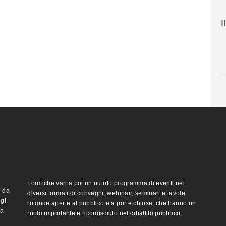
I
Formiche vanta poi un nutrito programma di eventi nei
o da
diversi formati di convegni, webinair, seminari e tavole
ggi
rotonde aperte al pubblico e a porte chiuse, che hanno un
ma
ruolo importante e riconosciuto nel dibattito pubblico.