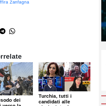
ffira Zanfagna
rrelate
Turchia, tutti i
'esodo dei
candidati alle
i verso la