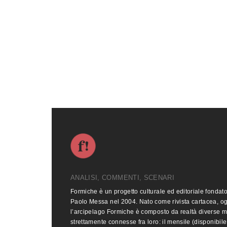
ANALISI, COMMENTI, SCENARI
Formiche è un progetto culturale ed editoriale fondat
Paolo Messa nel 2004. Nato come rivista cartacea, o
l’arcipelago Formiche è composto da realtà diverse 
strettamente connesse fra loro: il mensile (disponibile