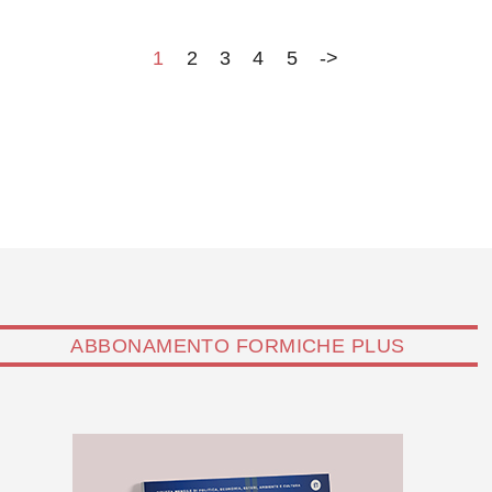
parteciperanno anche…
1
2
3
4
5
->
ABBONAMENTO FORMICHE PLUS