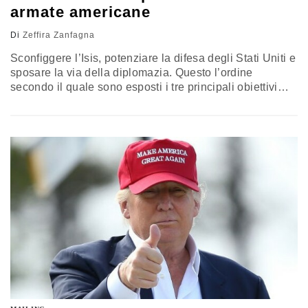
armate americane
Di
Zeffira Zanfagna
Sconfiggere l’Isis, potenziare la difesa degli Stati Uniti e
sposare la via della diplomazia. Questo l’ordine
secondo il quale sono esposti i tre principali obiettivi
che saranno perseguiti dalla politica estera della nuova
amministrazione Trump. Insieme all’America first energy
plan (qui l’articolo di Formiche.net), sul sito della Casa
Bianca è stato da poco pubblicato anche “l’American
first foreign policy”, un…