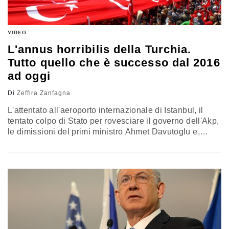
VIDEO
L'annus horribilis della Turchia.
Tutto quello che è successo dal 2016
ad oggi
Di
Zeffira Zanfagna
L'attentato all'aeroporto internazionale di Istanbul, il
tentato colpo di Stato per rovesciare il governo dell'Akp,
le dimissioni del primi ministro Ahmet Davutoglu e,
ancora, i numerosi attentati che hanno insanguinato il
Paese, alcuni dei quali sono stati rivendicati dall'Isis, e
altri i quali si crede siano stati orchestrati dai gruppi
estremisti curdi. Tutto questo e molto altro è accaduto in
Turchia,…