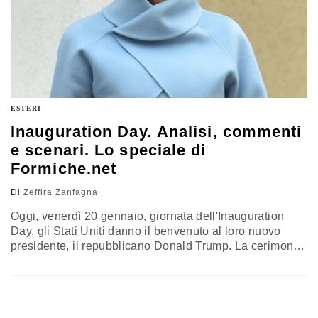
ESTERI
Inauguration Day. Analisi, commenti
e scenari. Lo speciale di
Formiche.net
Di
Zeffira Zanfagna
Oggi, venerdì 20 gennaio, giornata dell'Inauguration
Day, gli Stati Uniti danno il benvenuto al loro nuovo
presidente, il repubblicano Donald Trump. La cerimonia
si terrà a Washington, presso il Campidoglio, meglio
conosciuto come Capitol, e avrà inizio alle 11 a.m., ora
locale (le 17, ora italiana). All'evento, i cui protagonisti
saranno Donald Trump e il suo vice Mike Pence,