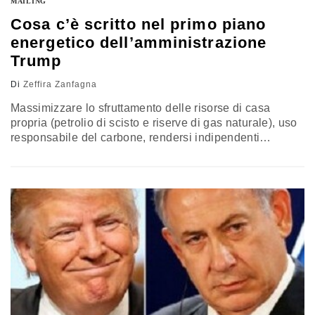
MAILING
Cosa c’è scritto nel primo piano
energetico dell’amministrazione
Trump
Di
Zeffira Zanfagna
Massimizzare lo sfruttamento delle risorse di casa
propria (petrolio di scisto e riserve di gas naturale), uso
responsabile del carbone, rendersi indipendenti
dall'Opec e investire in infrastrutture. Queste le linee
guida del primo piano energetico promosso
dall’amministrazione Trump, "An American First Energy
Plan", pubblicato da poche ore sul sito della Casa
Bianca. Un programma essenziale, ma in linea con
l’attitudine adottata…