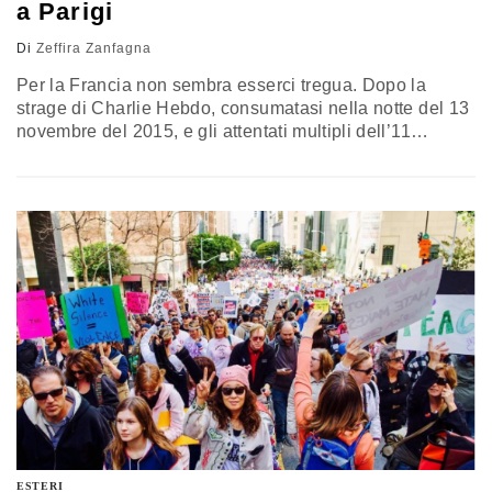
a Parigi
Di
Zeffira Zanfagna
Per la Francia non sembra esserci tregua. Dopo la
strage di Charlie Hebdo, consumatasi nella notte del 13
novembre del 2015, e gli attentati multipli dell’11
novembre dell’anno scorso, quando alcuni terroristi
dell'Isis hanno assediato per ore la città, colpendola al
cuore, intorno alle 10 di stamane un uomo ha tentato di
aggredire un militare, nei pressi del Louvre, gridando…
ESTERI