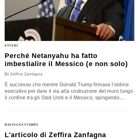
ESTERI
Perché Netanyahu ha fatto
imbestialire il Messico (e non solo)
Di
Zeffira Zanfagna
È successo che mentre Donald Trump firmava l'ordine
esecutivo per dare il via alla costruzione del muro lungo
il confine tra gli Stati Uniti e il Messico, spingendo
decine di migliaia di cittadini a scendere in piazza in
tutto il Paese ripetendo lo slogan “no ban no wall”, il
primo ministro israeliano Benjamin Netanyahu twittava il
proprio sostegno per la…
RASSEGNA STAMPA
L'articolo di Zeffira Zanfagna