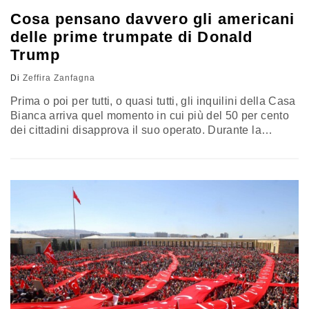
Cosa pensano davvero gli americani
delle prime trumpate di Donald
Trump
Di
Zeffira Zanfagna
Prima o poi per tutti, o quasi tutti, gli inquilini della Casa
Bianca arriva quel momento in cui più del 50 per cento
dei cittadini disapprova il suo operato. Durante la
presidenza Trump, tuttavia, questo momento è arrivato
molto prima del previsto. Secondo un sondaggio
condotto dall’agenzia Gallup Donald Trump si è
dimostrato, fino ad ora, un presidente impopolare,
raggiungendo…