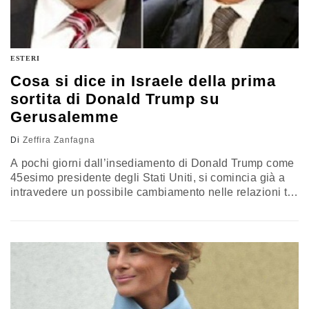
ESTERI
Cosa si dice in Israele della prima
sortita di Donald Trump su
Gerusalemme
Di
Zeffira Zanfagna
A pochi giorni dall’insediamento di Donald Trump come
45esimo presidente degli Stati Uniti, si comincia già a
intravedere un possibile cambiamento nelle relazioni tra
Usa e Israele. “Abbiamo appena iniziato a discutere
dello spostamento dell’ambasciata americana in Israele
da Tel Aviv a Gerusalemme”, ha affermato domenica
Sean Spicer, nuovo portavoce della Casa Bianca. Le
parole di Spicer arrivano dopo che per…