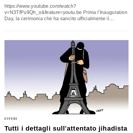
https://www.youtube.com/watch?
v=N3TfPu9Qh_o&feature=youtu.be Prima l'Inauguration
Day, la cerimonia che ha sancito ufficialmente il
passaggio di testimone tra Barack Obama e Donald
Trump, seguita dalla Women's March che ha invaso le
strade delle principali città degli Stati Uniti, poi la firma
di una serie di ordini esecutivi che hanno suscitato
polemiche, anche al di fuori del Paese, dunque una
nuova ondata di proteste. I…
ESTERI
Tutti i dettagli sull'attentato jihadista