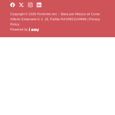
Copyright © 2026 Formiche.net. – Base per Altezza srl Corso
Vittorio Emanuele II, n. 18, Partita IVA 05831140966 |
Privacy
Policy.
Powered by