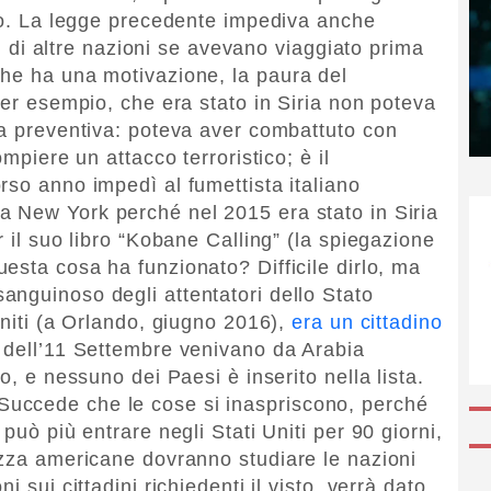
ffo. La legge precedente impediva anche
ini di altre nazioni se avevano viaggiato prima
che ha una motivazione, la paura del
per esempio, che era stato in Siria non poteva
ra preventiva: poteva aver combattuto con
ompiere un attacco terroristico; è il
rso anno impedì al fumettista italiano
a New York perché nel 2015 era stato in Siria
r il suo libro “Kobane Calling” (la spiegazione
uesta cosa ha funzionato? Difficile dirlo, ma
ù sanguinoso degli attentatori dello Stato
Uniti (a Orlando, giugno 2016),
era un cittadino
ri dell’11 Settembre venivano da Arabia
o, e nessuno dei Paesi è inserito nella lista.
uccede che le cose si inaspriscono, perché
può più entrare negli Stati Uniti per 90 giorni,
ezza americane dovranno studiare le nazioni
 sui cittadini richiedenti il visto, verrà dato