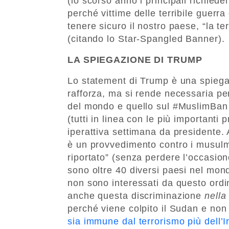
(lo scorso anno i principali richiede
perché vittime delle terribile guerr
tenere sicuro il nostro paese, “la te
(citando lo Star-Spangled Banner).
LA SPIEGAZIONE DI TRUMP
Lo statement di Trump è una spiegaz
rafforza, ma si rende necessaria per
del mondo e quello sul #MuslimBan è
(tutti in linea con le più importanti 
iperattiva settimana da presidente.
è un provvedimento contro i musul
riportato” (senza perdere l’occasio
sono oltre 40 diversi paesi nel m
non sono interessati da questo ordin
anche questa discriminazione
nella
perché viene colpito il Sudan e non
sia immune dal terrorismo più dell’