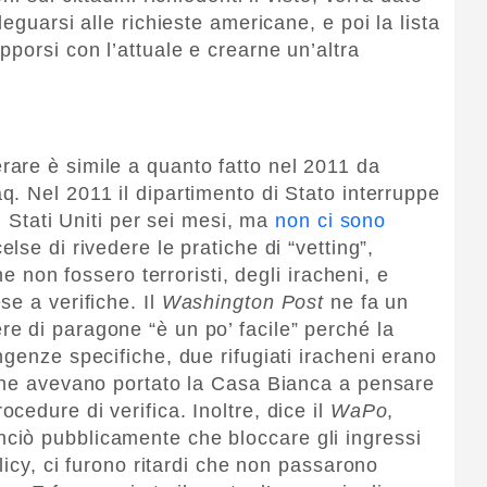
eguarsi alle richieste americane, e poi la lista
porsi con l’attuale e crearne un’altra
are è simile a quanto fatto nel 2011 da
aq. Nel 2011 il dipartimento di Stato interruppe
i Stati Uniti per sei mesi, ma
non ci sono
lse di rivedere le pratiche di “vetting”,
he non fossero terroristi, degli iracheni, e
e a verifiche. Il
Washington Post
ne fa un
e di paragone “è un po’ facile” perché la
genze specifiche, due rifugiati iracheni erano
 che avevano portato la Casa Bianca a pensare
edure di verifica. Inoltre, dice il
WaPo
,
iò pubblicamente che bloccare gli ingressi
licy, ci furono ritardi che non passarono