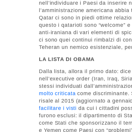
nell’individuare i Paesi da inserire n
l’amministrazione americana abbia t
Qatar ci sono in piedi ottime relazi
questo i qatarioti sono “welcome” e 
anti-iraniana di vari elementi di spic
ci sono quei continui rimbalzi di co
Teheran un nemico esistenziale, per
LA LISTA DI OBAMA
Dalla lista, allora il primo dato: dic
nell’executive order (Iran, Iraq, Si
stessi individuati dall’amministraz
molto criticata
come discriminante. S
risale al 2015 (aggiornato a gennai
facilitare i visti
da cui i cittadini po
furono esclusi: il dipartimento di St
come Stati che sponsorizzano il ter
e Yemen come Paesi con “problemi” d