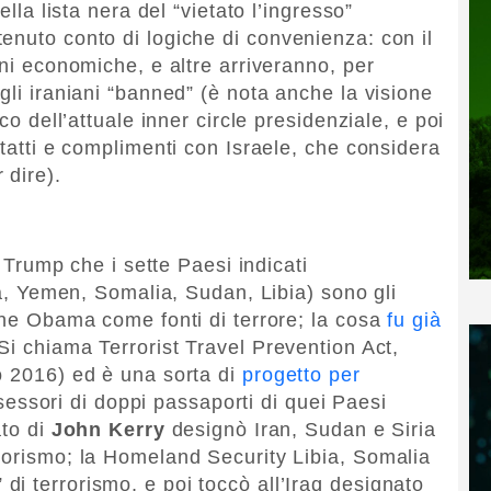
ella lista nera del “vietato l’ingresso”
enuto conto di logiche di convenienza: con il
oni economiche, e altre arriveranno, per
gli iraniani “banned” (è nota anche la visione
co dell’attuale inner circle presidenziale, e poi
ntatti e complimenti con Israele, che considera
 dire).
e Trump che i sette Paesi indicati
ria, Yemen, Somalia, Sudan, Libia) sono gli
ione Obama come fonti di terrore; la cosa
fu già
i chiama Terrorist Travel Prevention Act,
o 2016) ed è una sorta di
progetto per
ssessori di doppi passaporti di quei Paesi
ato di
John Kerry
designò Iran, Sudan e Siria
rorismo; la Homeland Security Libia, Somalia
i terrorismo, e poi toccò all’Iraq designato