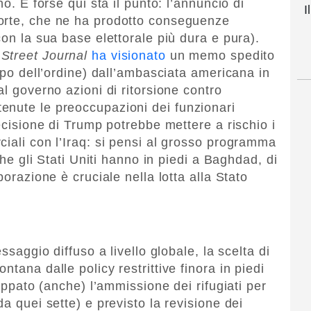
no. E forse qui sta il punto: l’annuncio di
I
orte, che ne ha prodotto conseguenze
con la sua base elettorale più dura e pura).
 Street Journal
ha visionato
un memo spedito
dopo dell’ordine) dall’ambasciata americana in
al governo azioni di ritorsione contro
enute le preoccupazioni dei funzionari
decisione di Trump potrebbe mettere a rischio i
ciali con l’Iraq: si pensi al grosso programma
 che gli Stati Uniti hanno in piedi a Baghdad, di
borazione è cruciale nella lotta alla Stato
ssaggio diffuso a livello globale, la scelta di
tana dalle policy restrittive finora in piedi
toppato (anche) l’ammissione dei rifugiati per
da quei sette) e previsto la revisione dei