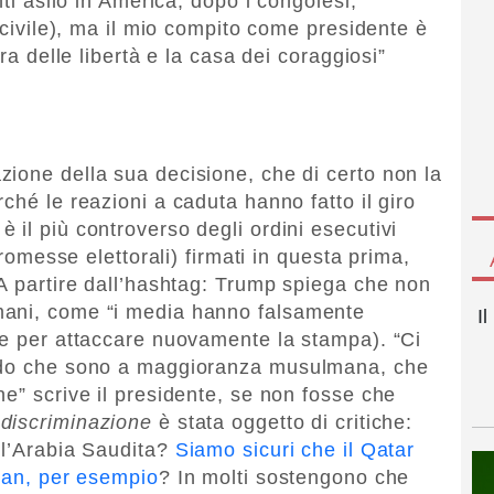
nti asilo in America, dopo i congolesi,
a civile), ma il mio compito come presidente è
rra delle libertà e la casa dei coraggiosi”
ione della sua decisione, che di certo non la
ché le reazioni a caduta hanno fatto il giro
 il più controverso degli ordini esecutivi
promesse elettorali) firmati in questa prima,
 A partire dall’hashtag: Trump spiega che non
mani, come “i media hanno falsamente
I
ne per attaccare nuovamente la stampa). “Ci
ondo che sono a maggioranza musulmana, che
e” scrive il presidente, se non fosse che
 discriminazione
è stata oggetto di critiche:
 l’Arabia Saudita?
Siamo sicuri che il Qatar
Iran, per esempio
? In molti sostengono che