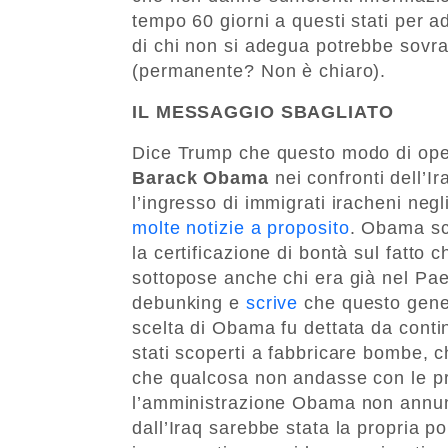
tempo 60 giorni a questi stati per ad
di chi non si adegua potrebbe sovrap
(permanente? Non è chiaro).
IL MESSAGGIO SBAGLIATO
Dice Trump che questo modo di oper
Barack Obama
nei confronti dell’Ir
l’ingresso di immigrati iracheni negl
molte notizie a proposito
. Obama sce
la certificazione di bontà sul fatto c
sottopose anche chi era già nel Paes
debunking e
scrive
che questo gener
scelta di Obama fu dettata da contin
stati scoperti a fabbricare bombe,
che qualcosa non andasse con le proc
l’amministrazione Obama non annunc
dall’Iraq sarebbe stata la propria po