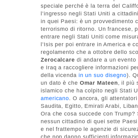
speciale perché è la terra del Cali
l’ingresso negli Stati Uniti a cittad
in quei Paesi: è un provvedimento 
terrorismo di ritorno. Un francese, 
entrare negli Stati Uniti come misu
l’Isis per poi entrare in America e c
regolamento che a ottobre dello sco
Zerocalcare
di andare a un evento 
e Iraq a raccogliere informazioni pe
della vicenda
in un suo disegno
). Q
un dato è che
Omar Mateen
, il pi
islamico che ha colpito negli Stati 
americano
. O ancora, gli attentato
Saudita, Egitto, Emirati Arabi, Liban
Ora che cosa succede con Trump? S
nessun cittadino di quei sette Paesi 
e nel frattempo le agenzie di sicur
che non danno sufficienti informazioni