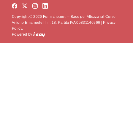
Copyright © 2026 Formiche.net. – Base per Altezza srl Corso
Vittorio Emanuele II, n. 18, Partita IVA 05831140966 |
Privacy
Policy.
Powered by