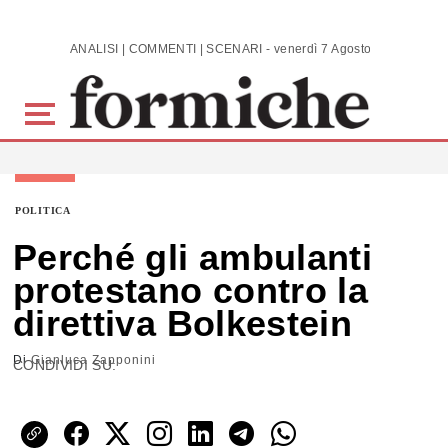
Skip to main content
ANALISI | COMMENTI | SCENARI - venerdì 7 Agosto 2026
POLITICA
Perché gli ambulanti
protestano contro la
direttiva Bolkestein
Di
Gianluca Zapponini
CONDIVIDI SU: