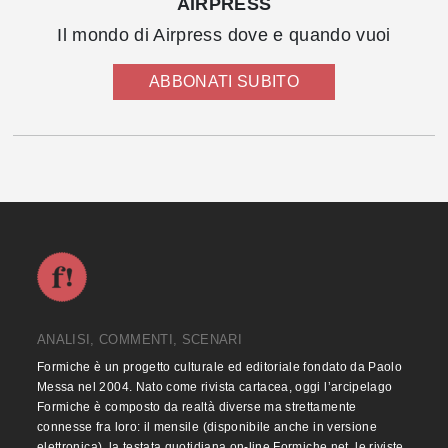
AIRPRESS
Il mondo di Airpress dove e quando vuoi
ABBONATI SUBITO
ANALISI, COMMENTI, SCENARI
Formiche è un progetto culturale ed editoriale fondato da Paolo
Messa nel 2004. Nato come rivista cartacea, oggi l’arcipelago
Formiche è composto da realtà diverse ma strettamente
connesse fra loro: il mensile (disponibile anche in versione
elettronica), la testata quotidiana on-line Formiche.net, le riviste