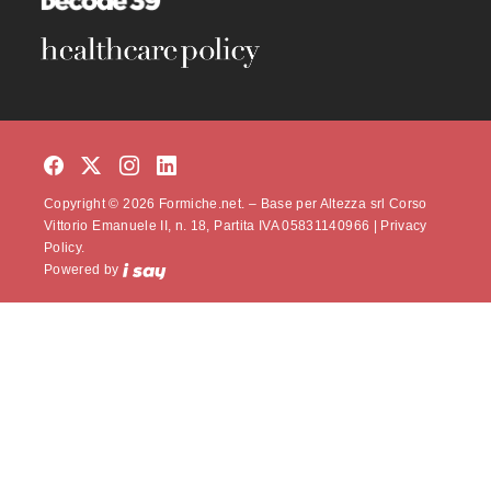
Copyright © 2026 Formiche.net. – Base per Altezza srl Corso
Vittorio Emanuele II, n. 18, Partita IVA 05831140966 |
Privacy
Policy.
Powered by