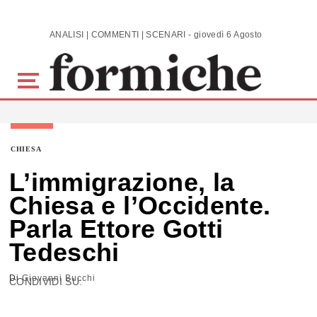
Skip to main content
ANALISI | COMMENTI | SCENARI - giovedì 6 Agosto 2026
CHIESA
L’immigrazione, la
Chiesa e l’Occidente.
Parla Ettore Gotti
Tedeschi
Di
Giovanni Bucchi
CONDIVIDI SU: