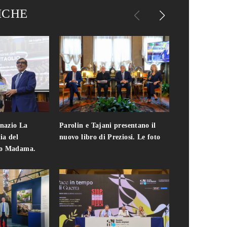
ICHE
gnazio La
Parolin e Tajani presentano il
Giuseppe Cavo
ia del
nuovo libro di Preziosi. Le foto
solo. Chi c'era 
zo Madama.
edizione del 
foto