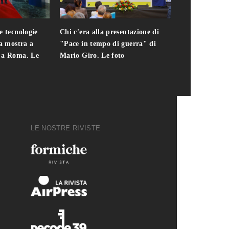
e tecnologie
Chi c'era alla presentazione di
Addio a Teodo
la mostra a
"Pace in tempo di guerra" di
presidente del
i a Roma. Le
Mario Giro. Le foto
italiana. Le fo
LE NOSTRE RIVISTE