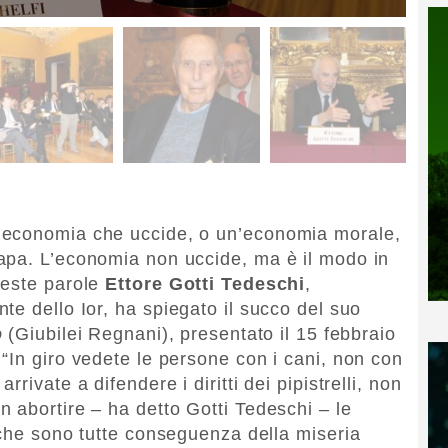
’economia che uccide, o un’economia morale,
apa. L’economia non uccide, ma è il modo in
ueste parole
Ettore Gotti Tedeschi
,
te dello Ior,
ha spiegato il succo del suo
o
(Giubilei Regnani), presentato il 15 febbraio
“In giro vedete le persone con i cani, non con
rivate a difendere i diritti dei pipistrelli, non
 abortire – ha detto Gotti Tedeschi – le
iche sono tutte conseguenza della miseria