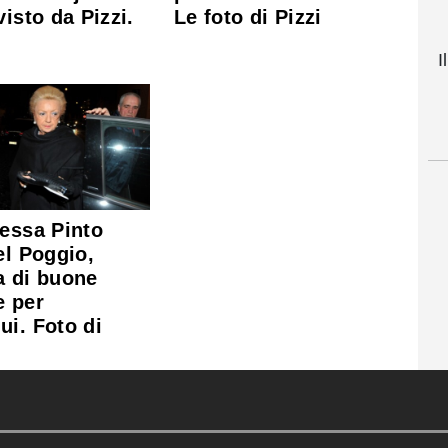
visto da Pizzi.
Le foto di Pizzi
I
essa Pinto
el Poggio,
a di buone
e per
i. Foto di