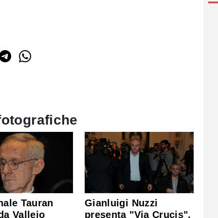
fotografiche
inale Tauran
Gianluigi Nuzzi
da Vallejo
presenta "Via Crucis".