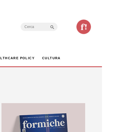
Search Button
Search
for:
LTHCARE POLICY
CULTURA