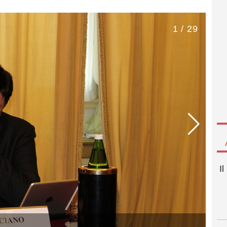
1 / 29
I