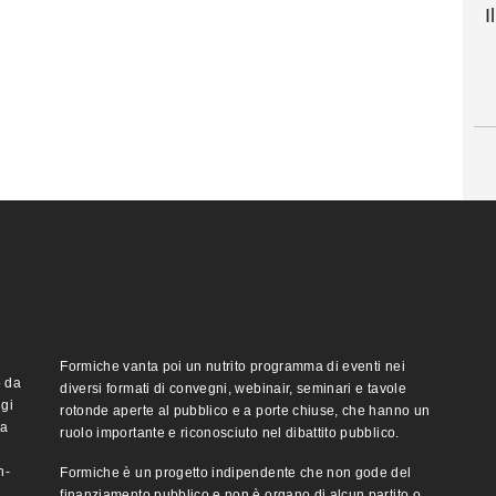
I
Formiche vanta poi un nutrito programma di eventi nei
o da
diversi formati di convegni, webinair, seminari e tavole
ggi
rotonde aperte al pubblico e a porte chiuse, che hanno un
ma
ruolo importante e riconosciuto nel dibattito pubblico.
n-
Formiche è un progetto indipendente che non gode del
finanziamento pubblico e non è organo di alcun partito o