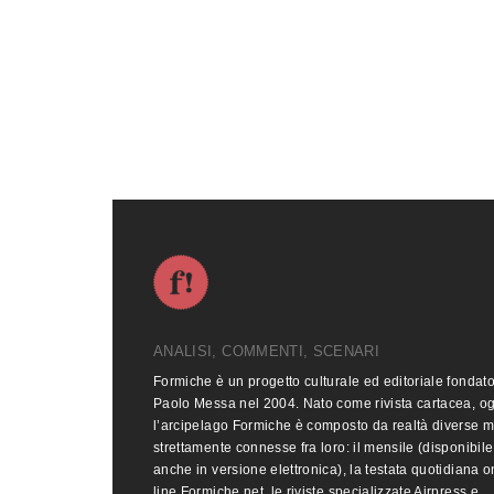
ANALISI, COMMENTI, SCENARI
Formiche è un progetto culturale ed editoriale fondat
Paolo Messa nel 2004. Nato come rivista cartacea, o
l’arcipelago Formiche è composto da realtà diverse 
strettamente connesse fra loro: il mensile (disponibile
anche in versione elettronica), la testata quotidiana o
line Formiche.net, le riviste specializzate Airpress e