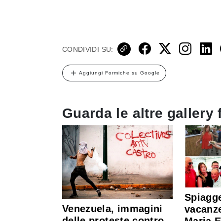
CONDIVIDI SU:
Aggiungi Formiche su Google
Guarda le altre gallery 
Spiagge
Venezuela, immagini
vacanze
delle proteste contro