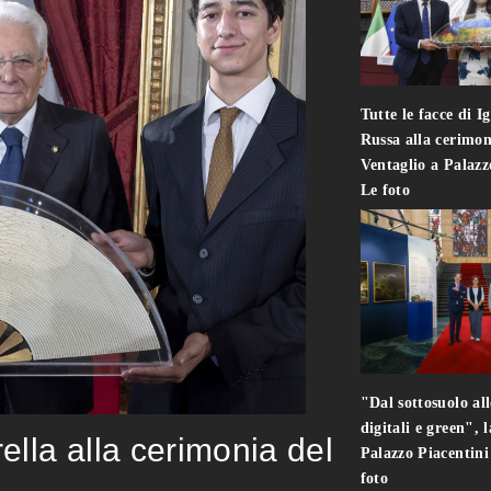
Tutte le facce di I
Russa alla cerimon
Ventaglio a Palaz
Le foto
"Dal sottosuolo all
digitali e green", 
rella alla cerimonia del
Palazzo Piacentin
foto