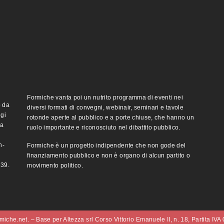
Formiche vanta poi un nutrito programma di eventi nei
o da
diversi formati di convegni, webinair, seminari e tavole
ggi
rotonde aperte al pubblico e a porte chiuse, che hanno un
ma
ruolo importante e riconosciuto nel dibattito pubblico.
n-
Formiche è un progetto indipendente che non gode del
finanziamento pubblico e non è organo di alcun partito o
e39.
movimento politico.
iche.net. – Base per Altezza srl Corso Vittorio Emanuele II, n. 18, Partita IV