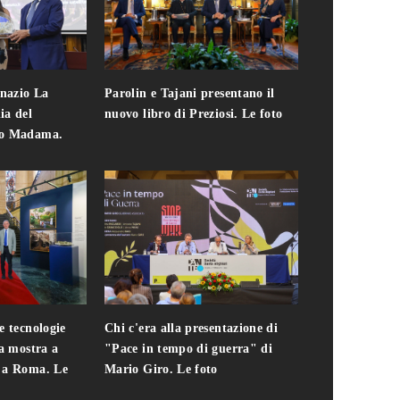
gnazio La
Parolin e Tajani presentano il
Giuseppe Cavo
ia del
nuovo libro di Preziosi. Le foto
solo. Chi c'era 
zo Madama.
edizione del 
foto
e tecnologie
Chi c'era alla presentazione di
Addio a Teodo
la mostra a
"Pace in tempo di guerra" di
presidente del
i a Roma. Le
Mario Giro. Le foto
italiana. Le fo