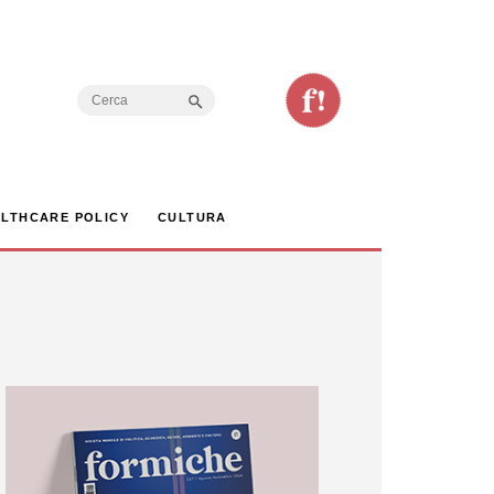
Search Button
Search
for:
LTHCARE POLICY
CULTURA