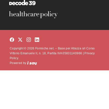
Copyright © 2026 Formiche.net. – Base per Altezza srl Corso
Vittorio Emanuele II, n. 18, Partita IVA 05831140966 |
Privacy
Policy.
Powered by