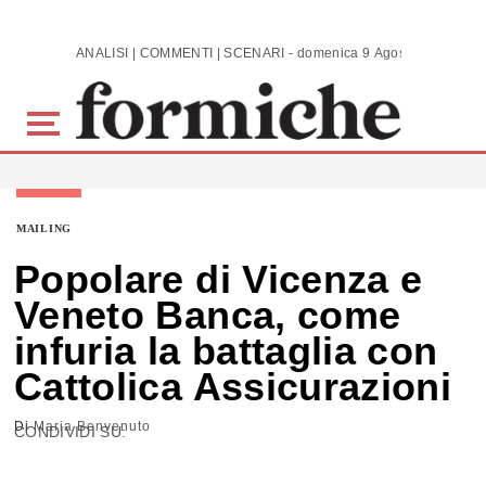
Skip to main content
ANALISI | COMMENTI | SCENARI - domenica 9 Agosto 2026
MAILING
Popolare di Vicenza e
Veneto Banca, come
infuria la battaglia con
Cattolica Assicurazioni
Di
Maria Benvenuto
CONDIVIDI SU: