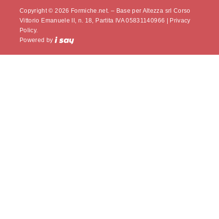
Copyright © 2026 Formiche.net. – Base per Altezza srl Corso
Vittorio Emanuele II, n. 18, Partita IVA 05831140966 |
Privacy
Policy.
Powered by