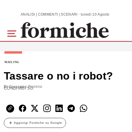
Skip to main content
ANALISI | COMMENTI | SCENARI - lunedì 10 Agosto 2026
MAILING
Tassare o no i robot?
Di
Giuseppe Pennisi
CONDIVIDI SU:
Aggiungi Formiche su Google