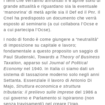
I temi che verranno affrontati il 6 aprile sono di
grande attualità e riguardano sia la eventuale
‘manovrina’ di metà aprile sia il Def ed il Pnr. Il
Cnel ha predisposto un documento che verrà
esposto al seminario (a cui collabora l’Ocse e
a cui partecipa l’Ocse).
I nodo di fondo è come giungere a “neutralità”
di imposizione su capitale e lavoro;
fondamentale a questo proposito un saggio di
Paul Studenski,
Towards a Theory of Business
Taxation,
apparso sul
Journal of Political
Economy
nel 1940. In Italia ci siamo dati un
sistema di tassazione moderno solo negli anni
Settanta. Essenziale il lavoro di Antonio Di
Majo,
Struttura economica e struttura
tributaria: il prelievo sulle imprese
del 1986 a
cui governo e Parlamento si ispirarono (non
senza travisamenti) nel creare l’Irap.