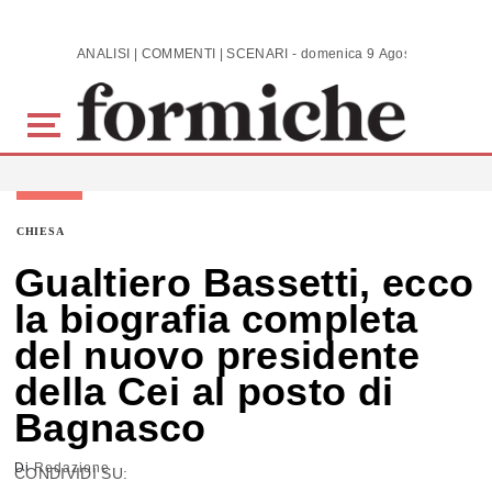
Skip to main content
ANALISI | COMMENTI | SCENARI - domenica 9 Agosto 2026
CHIESA
Gualtiero Bassetti, ecco
la biografia completa
del nuovo presidente
della Cei al posto di
Bagnasco
Di
Redazione
CONDIVIDI SU: