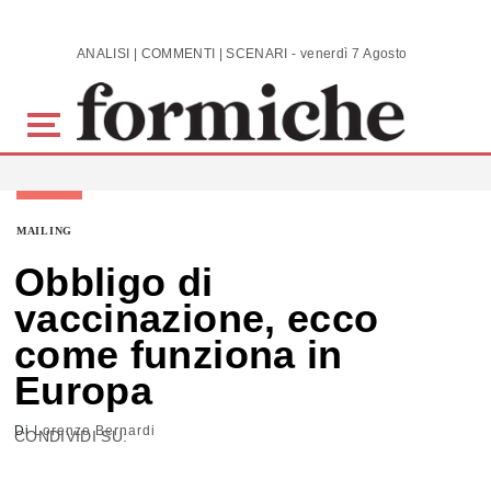
Skip to main content
ANALISI | COMMENTI | SCENARI - venerdì 7 Agosto 2026
MAILING
Obbligo di
vaccinazione, ecco
come funziona in
Europa
Di
Lorenzo Bernardi
CONDIVIDI SU: