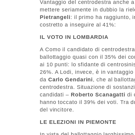
Vantaggio del centrodestra anche a
mettere seriamente in dubbio la riel
Pietrangeli
: il primo ha raggiunto, 
costretto a inseguire al 41%:
IL VOTO IN LOMBARDIA
A Como il candidato di centrodestr
ballottaggio quasi con il 35% dei co
ai 10 punti: lo sfidante di centrosin
26%. A Lodi, invece, è in vantaggio –
da
Carlo Gendarini
, che al ballott
centrodestra. Situazione di sostanzi
candidati –
Roberto Scanagatti
di 
hanno toccato il 39% dei voti. Tra d
del vincitore.
LE ELEZIONI IN PIEMONTE
In vista del ballottaggio larghissimo