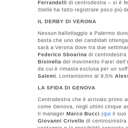
Ferrandelli
di centrodestra – si è 
Stelle ha fatto registrare poco più 
IL DERBY DI VERONA
Nessun ballottaggio a Palermo dunq
basta che uno dei candidati ottenga 
sarà a Verona dove tra due settiman
Federico Sboarina
di centrodestra 
Bisinella
del movimento Fare! dell
da cui è rimasta esclusa per un soff
Salemi
. Lontanissimo al 9,5%
Ales
LA SFIDA DI GENOVA
Centrodestra che è arrivato primo an
come Genova, negli ultimi cinque a
Il manager
Marco Bucci
(
qui
il suo
Giovanni Crivello
di centrosinistra
vantaggio e la possibilità concreta