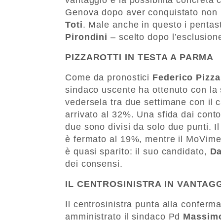
Genova dopo aver conquistato non p
Toti
. Male anche in questo i pentaste
Pirondini
– scelto dopo l’esclusion
PIZZAROTTI IN TESTA A PARMA
Come da pronostici
Federico Pizza
sindaco uscente ha ottenuto con la s
vedersela tra due settimane con il 
arrivato al 32%. Una sfida dai contor
due sono divisi da solo due punti. I
è fermato al 19%, mentre il MoViment
è quasi sparito: il suo candidato,
Da
dei consensi.
IL CENTROSINISTRA IN VANTAGG
Il centrosinistra punta alla conferm
amministrato il sindaco Pd
Massimo