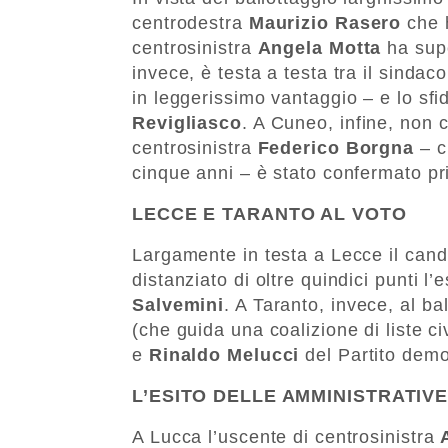
centrodestra
Maurizio Rasero
che h
centrosinistra
Angela Motta
ha supe
invece, è testa a testa tra il sindac
in leggerissimo vantaggio – e lo sf
Revigliasco
. A Cuneo, infine, non 
centrosinistra
Federico Borgna
– c
cinque anni – è stato confermato pri
LECCE E TARANTO AL VOTO
Largamente in testa a Lecce il cand
distanziato di oltre quindici punti l
Salvemini
. A Taranto, invece, al ba
(che guida una coalizione di liste c
e
Rinaldo Melucci
del Partito demo
L’ESITO DELLE AMMINISTRATIV
A Lucca l’uscente di centrosinistra