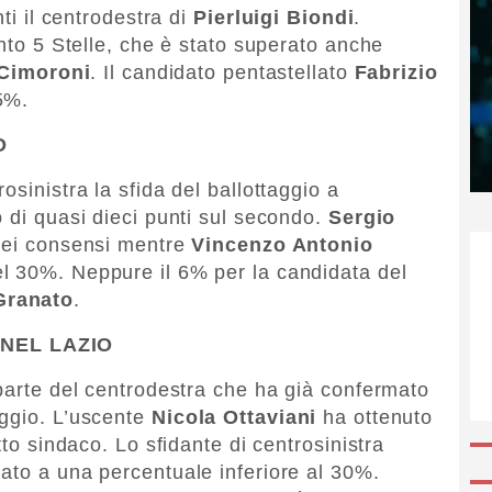
nti il centrodestra di
Pierluigi Biondi
.
ento 5 Stelle, che è stato superato anche
 Cimoroni
. Il candidato pentastellato
Fabrizio
5%.
O
osinistra la sfida del ballottaggio a
o di quasi dieci punti sul secondo.
Sergio
% dei consensi mentre
Vincenzo Antonio
el 30%. Neppure il 6% per la candidata del
Granato
.
NEL LAZIO
 parte del centrodestra che ha già confermato
aggio. L’uscente
Nicola Ottaviani
ha ottenuto
tto sindaco. Lo sfidante di centrosinistra
ato a una percentuale inferiore al 30%.