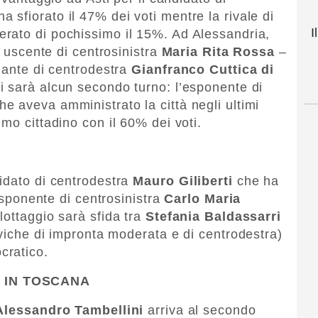
a sfiorato il 47% dei voti mentre la rivale di
I
rato di pochissimo il 15%. Ad Alessandria,
o uscente di centrosinistra
Maria Rita Rossa
–
idante di centrodestra
Gianfranco Cuttica di
ci sarà alcun secondo turno: l’esponente di
he aveva amministrato la città negli ultimi
mo cittadino con il 60% dei voti.
idato di centrodestra
Mauro Giliberti
che ha
’esponente di centrosinistra
Carlo Maria
llottaggio sarà sfida tra
Stefania Baldassarri
iviche di impronta moderata e di centrodestra)
cratico.
E IN TOSCANA
Alessandro Tambellini
arriva al secondo