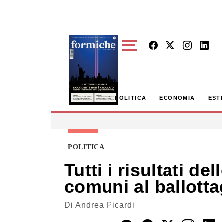
Skip to main content
POLITICA
ECONOMIA
EST
POLITICA
Tutti i risultati de
comuni al ballott
Di
Andrea Picardi