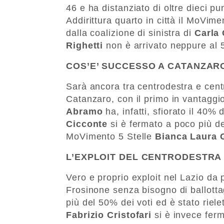
46 e ha distanziato di oltre dieci pu
Addirittura quarto in città il MoVim
dalla coalizione di sinistra di
Carla
Righetti
non è arrivato neppure al 
COS’E’ SUCCESSO A CATANZAR
Sarà ancora tra centrodestra e centr
Catanzaro, con il primo in vantaggi
Abramo
ha, infatti, sfiorato il 40
Cicconte
si è fermato a poco più d
MoVimento 5 Stelle
Bianca Laura 
L’EXPLOIT DEL CENTRODESTRA 
Vero e proprio exploit nel Lazio da
Frosinone senza bisogno di ballott
più del 50% dei voti ed è stato riele
Fabrizio Cristofari
si è invece ferm