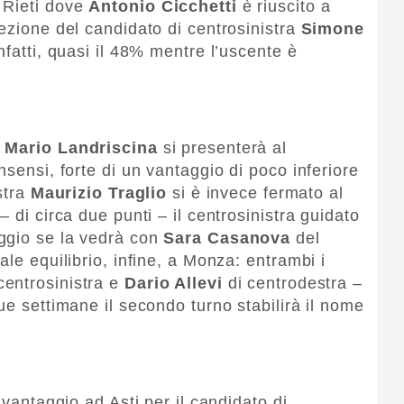
 Rieti dove
Antonio Cicchetti
è riuscito a
ezione del candidato di centrosinistra
Simone
infatti, quasi il 48% mentre l’uscente è
a
Mario Landriscina
si presenterà al
nsensi, forte di un vantaggio di poco inferiore
istra
Maurizio Traglio
si è invece fermato al
 di circa due punti – il centrosinistra guidato
aggio se la vedrà con
Sara Casanova
del
ale equilibrio, infine, a Monza: entrambi i
centrosinistra e
Dario Allevi
di centrodestra –
ue settimane il secondo turno stabilirà il nome
 vantaggio ad Asti per il candidato di