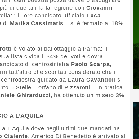
iù di due ani fa la regione con
Giovanni
llati: il loro candidato ufficiale
Luca
e di
Marika Cassimatis
– si è fermato al 18%.
rotti
è volato al ballottaggio a Parma: il
ua lista civica il 34% dei voti e dovrà
candidato di centrosinistra
Paolo Scarpa
,
ni tutt’altro che scontati considerato che i
l centrodestra guidato da
Laura Cavandoli
si
o 5 Stelle – orfano di Pizzarotti – in pratica
niele Ghirarduzzi
, ha ottenuto un misero 3%
IO A L’AQUILA
a a L’Aquila dove negli ultimi due mandati ha
 Cialente
. Americo Di Benedetto è arrivato al