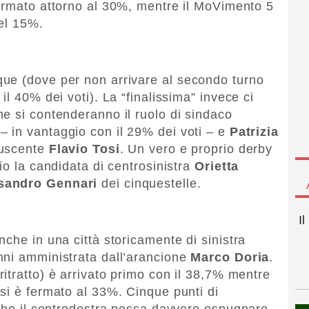
fermato attorno al 30%, mentre il MoVimento 5
del 15%.
ue (dove per non arrivare al secondo turno
il 40% dei voti). La “finalissima” invece ci
e si contenderanno il ruolo di sindaco
– in vantaggio con il 29% dei voti – e
Patrizia
’uscente
Flavio Tosi
. Un vero e proprio derby
io la candidata di centrosinistra
Orietta
sandro Gennari
dei cinquestelle.
I
che in una città storicamente di sinistra
nni amministrata dall’arancione
Marco Doria
.
 ritratto) è arrivato primo con il 38,7% mentre
 si è fermato al 33%. Cinque punti di
 che il centrodestra possa davvero espugnare