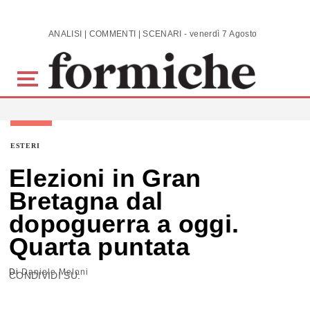
Skip to main content
ANALISI | COMMENTI | SCENARI - venerdì 7 Agosto 2026
ESTERI
Elezioni in Gran
Bretagna dal
dopoguerra a oggi.
Quarta puntata
Di
Daniele Meloni
CONDIVIDI SU: