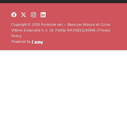
Copyright © 2026 Formiche.net. – Base per Altezza srl Corso
Vittorio Emanuele II, n. 18, Partita IVA 05831140966 |
Privacy
Policy.
Powered by