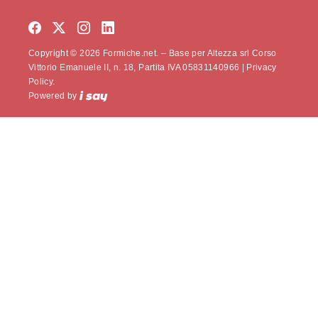
Copyright © 2026 Formiche.net. – Base per Altezza srl Corso
Vittorio Emanuele II, n. 18, Partita IVA 05831140966 |
Privacy
Policy.
Powered by