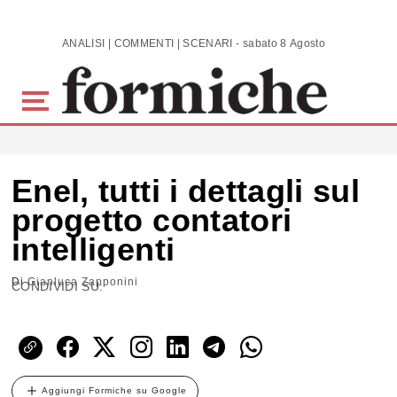
Skip to main content
ANALISI | COMMENTI | SCENARI - sabato 8 Agosto 2026
Enel, tutti i dettagli sul
progetto contatori
intelligenti
Di
Gianluca Zapponini
CONDIVIDI SU:
Aggiungi Formiche su Google