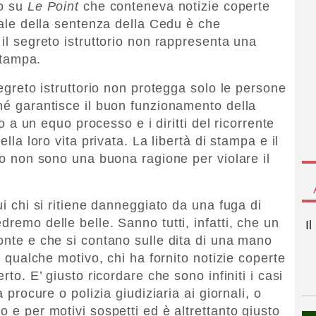
to su
Le Point
che conteneva notizie coperte
trale della sentenza della Cedu è che
 il segreto istruttorio non rappresenta una
 stampa.
segreto istruttorio non protegga solo le persone
ché garantisce il buon funzionamento della
ato a un equo processo e i diritti del ricorrente
ella loro vita privata. La libertà di stampa e il
ico non sono una buona ragione per violare il
ui chi si ritiene danneggiato da una fuga di
dremo delle belle. Sanno tutti, infatti, che un
I
onte e che si contano sulle dita di una mano
er qualche motivo, chi ha fornito notizie coperte
rto. E’ giusto ricordare che sono infiniti i casi
a procure o polizia giudiziaria ai giornali, o
o e per motivi sospetti ed è altrettanto giusto