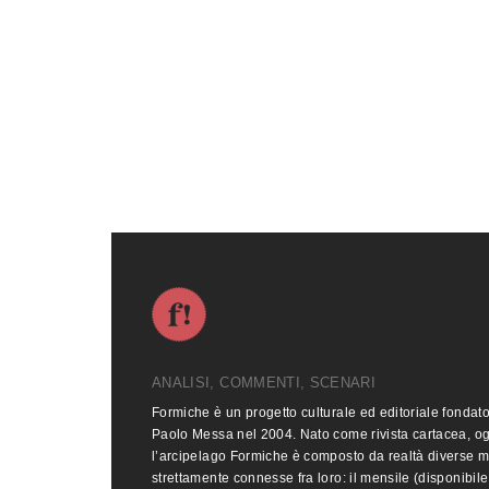
ANALISI, COMMENTI, SCENARI
Formiche è un progetto culturale ed editoriale fondat
Paolo Messa nel 2004. Nato come rivista cartacea, o
l’arcipelago Formiche è composto da realtà diverse 
strettamente connesse fra loro: il mensile (disponibile