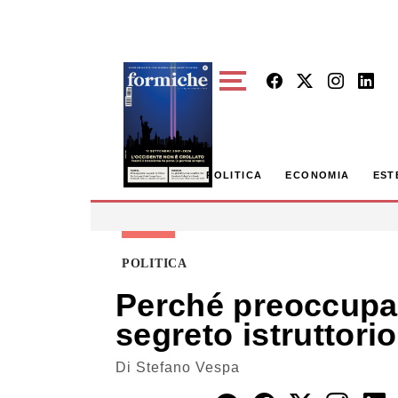
Skip to main content
POLITICA
ECONOMIA
EST
POLITICA
Perché preoccupa 
segreto istruttorio
Di
Stefano Vespa