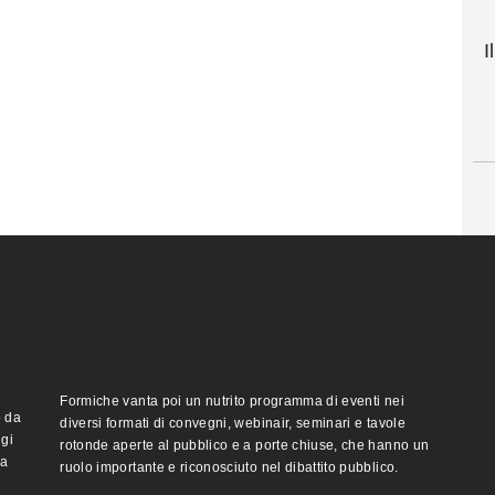
I
Formiche vanta poi un nutrito programma di eventi nei
o da
diversi formati di convegni, webinair, seminari e tavole
ggi
rotonde aperte al pubblico e a porte chiuse, che hanno un
ma
ruolo importante e riconosciuto nel dibattito pubblico.