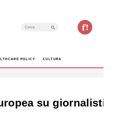
Search Button
Search
for:
LTHCARE POLICY
CULTURA
ropea su giornalisti e