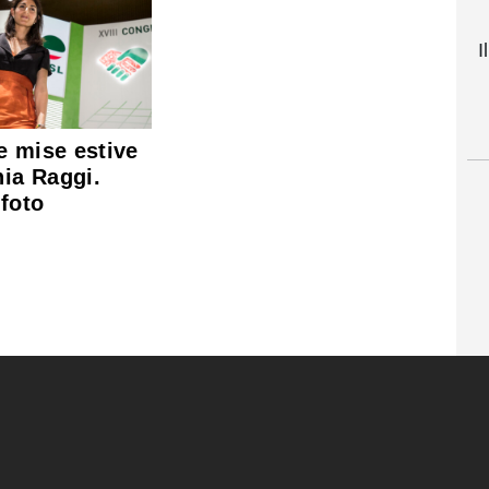
I
e mise estive
nia Raggi.
 foto