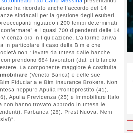
sottolineato l’ad Carlo Messina
presentando
i
sione ha ricordato anche l’accordo del 14
tanze sindacali per la gestione degli esuberi.
preoccupanti riguardo i 200 tempi determinati
 confermare” e i quasi 700 dipendenti delle 14
Vicenza ora in liquidazione. L’allarme arriva
a in particolare il caso della Bim e che
società non rilevate da Intesa dalle banche
comprendono 684 lavoratori (dati di bilancio
e estere. La componente maggiore è costituita
mobiliare
(Veneto Banca) e delle sue
 Bim Fiduciaria e Bim Insurance Brokers. Non
ntesa neppure Apulia Prontoprestito (41),
26), Apulia Previdenza (25) e Immobiliare Italo
 non hanno trovato approdo in Intesa le
endenti), Farbanca (28), PrestiNuova, Nem
ivi)”.