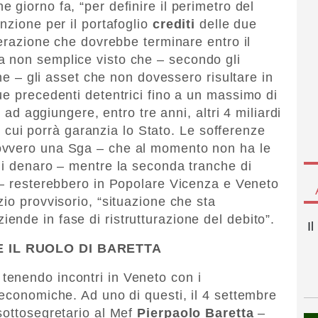
e giorno fa, “per definire il perimetro del
nzione per il portafoglio
crediti
delle due
perazione che dovrebbe terminare entro il
 non semplice visto che – secondo gli
one – gli asset che non dovessero risultare in
ue precedenti detentrici fino a un massimo di
e ad aggiungere, entro tre anni, altri 4 miliardi
su cui porrà garanzia lo Stato. Le sofferenze
vvero una Sga – che al momento non ha le
di denaro – mentre la seconda tranche di
 resterebbero in Popolare Vicenza e Veneto
io provvisorio, “situazione che sta
nde in fase di ristrutturazione del debito”.
I
E IL RUOLO DI BARETTA
 tenendo incontri in Veneto con i
 economiche. Ad uno di questi, il 4 settembre
sottosegretario al Mef
Pierpaolo Baretta
–