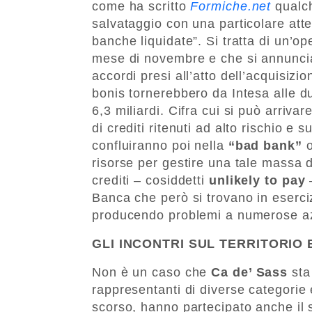
come ha scritto
Formiche.net
qualch
salvataggio con una particolare atte
banche liquidate”. Si tratta di un’o
mese di novembre e che si annuncia
accordi presi all’atto dell’acquisizi
bonis tornerebbero da Intesa alle d
6,3 miliardi. Cifra cui si può arrivar
di crediti ritenuti ad alto rischio e 
confluiranno poi nella
“bad bank”
o
risorse per gestire una tale massa 
crediti – cosiddetti
unlikely to pay
–
Banca che però si trovano in eserciz
producendo problemi a numerose azie
GLI INCONTRI SUL TERRITORIO 
Non è un caso che
Ca de’ Sass
sta
rappresentanti di diverse categorie
scorso, hanno partecipato anche il 