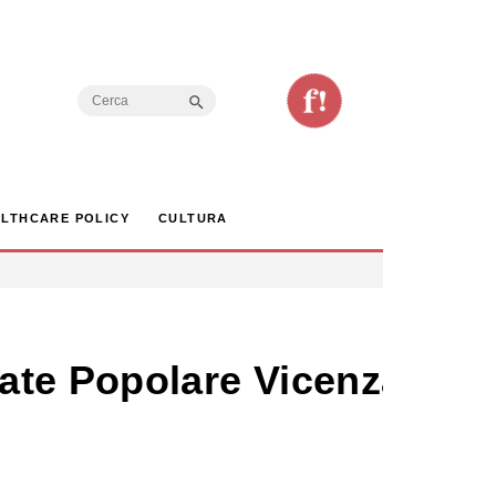
Search Button
Search
for:
LTHCARE POLICY
CULTURA
ate Popolare Vicenza