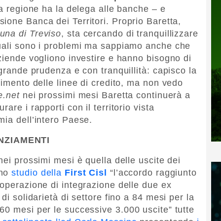
la regione ha la delega alle banche – e
sione Banca dei Territori. Proprio Baretta,
buna di Treviso
, sta cercando di tranquillizzare
quali sono i problemi ma sappiamo anche che
aziende vogliono investire e hanno bisogno di
 grande prudenza e con tranquillità: capisco la
gimento delle linee di credito, ma non vedo
e.net
nei prossimi mesi Baretta continuerà a
rare i rapporti con il territorio vista
mia dell’intero Paese.
NZIAMENTI
nei prossimi mesi è quella delle uscite dei
uno
studio della
First Cisl
“l’accordo raggiunto
’operazione di integrazione delle due ex
di solidarietà di settore fino a 84 mesi per la
60 mesi per le successive 3.000 uscite” tutte