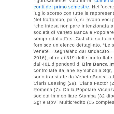
rigorosamente “volontarie”
come ha 
conti del primo semestre
. Nell’occa
luglio scorso con tutte le rappresen
Nel frattempo, però, si levano voci 
“che Intesa non pare intenzionata a
società di Veneto Banca e Popolare 
sempre dalla First Cisl che sottoline
fornisce un elenco dettagliato. “Le 
venete – segnalano dal sindacato – 
2016), oltre ai 319 delle controllat
dai 481 dipendenti di
Bim Banca Im
controllate italiane Symphonia Sgr,
sono transitate da Veneto Banca a I
Claris Leasing (29), Claris Factor (
Romena (7). Dalla Popolare Vicenza
società Immobiliare Stampa (32 dip
Sgr e BpVi Multicredito (15 compless