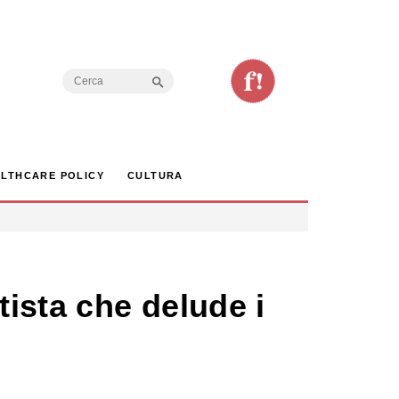
Search Button
Search
for:
LTHCARE POLICY
CULTURA
tista che delude i