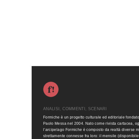
ANALISI, COMMENTI, SCENARI
Formiche è un progetto culturale ed editoriale fondat
Paolo Messa nel 2004. Nato come rivista cartacea, o
l’arcipelago Formiche è composto da realtà diverse 
strettamente connesse fra loro: il mensile (disponibile