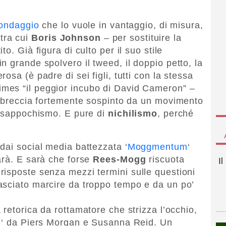
ondaggio
che lo vuole in vantaggio, di misura,
 tra cui
Boris Johnson
– per sostituire la
to. Già figura di culto per il suo stile
 grande spolvero il tweed, il doppio petto, la
sa (è padre di sei figli, tutti con la stessa
 Times “il peggior incubo di David Cameron” –
a breccia fortemente sospinto da un movimento
essappochismo. E pure di
nichilismo
, perché
dai social media battezzata ‘
Moggmentum
‘
arà. E sarà che forse
Rees-Mogg
riscuota
I
isposte senza mezzi termini sulle questioni
asciato marcire da troppo tempo e da un po’
a retorica da rottamatore che strizza l’occhio,
n
‘ da Piers Morgan e Susanna Reid. Un