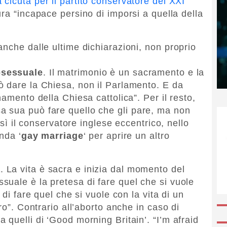
 cicuta per il partito conservatore del XXI
ura “incapace persino di imporsi a quella della
anche dalle ultime dichiarazioni, non proprio
sessuale
. Il matrimonio è un sacramento e la
ò dare la Chiesa, non il Parlamento. E da
namento della Chiesa cattolica”. Per il resto,
 sua può fare quello che gli pare, ma non
osì il conservatore inglese eccentrico, nello
enda ‘
gay marriage
‘ per aprire un altro
a
. La vita è sacra e inizia dal momento del
uale è la pretesa di fare quel che si vuole
 di fare quel che si vuole con la vita di un
ro”. Contrario all’aborto anche in caso di
quelli di ‘Good morning Britain’. “I’m afraid