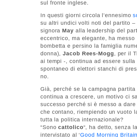
sul fronte inglese.
In questi giorni circola l’ennesimo
s
su altri undici volti noti del partito –
signora
May
alla leadership del parti
eccentrico, ma elegante, ha messo in
bombetta e persino la famiglia numero
donna),
Jacob Rees-Mogg
, per il
ai tempi -, continua ad essere sull
spontaneo di elettori stanchi di pr
no.
Già, perché se la campagna partita 
continua a crescere, un motivo ci s
successo perché si è messo a dare r
che contano, riempiendo un vuoto l
tutta la politica internazionale?
“Sono
cattolico
“, ha detto, senza l
intervistato al ‘
Good Morning Britai