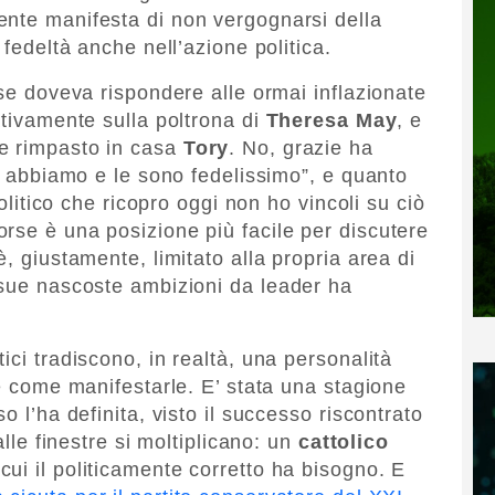
ente manifesta di non vergognarsi della
 fedeltà anche nell’azione politica.
ese doveva rispondere alle ormai inflazionate
ativamente sulla poltrona di
Theresa May
, e
e rimpasto in casa
Tory
. No, grazie ha
lo abbiamo e le sono fedelissimo”, e quanto
politico che ricopro oggi non ho vincoli su ciò
rse è una posizione più facile per discutere
è, giustamente, limitato alla propria area di
 sue nascoste ambizioni da leader ha
ici tradiscono, in realtà, una personalità
 e come manifestarle. E’ stata una stagione
o l’ha definita, visto il successo riscontrato
alle finestre si moltiplicano: un
cattolico
cui il politicamente corretto ha bisogno. E