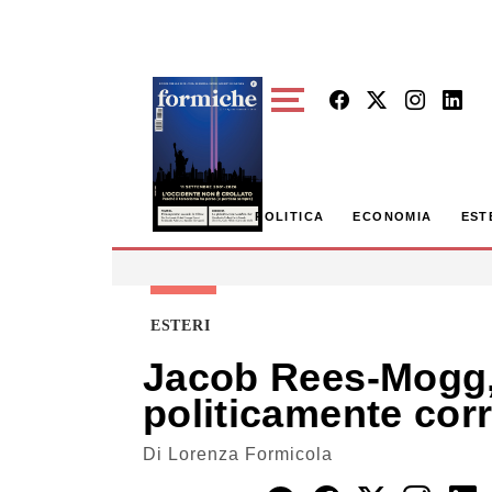
Skip to main content
POLITICA
ECONOMIA
EST
ESTERI
Jacob Rees-Mogg, c
politicamente corre
Di
Lorenza Formicola