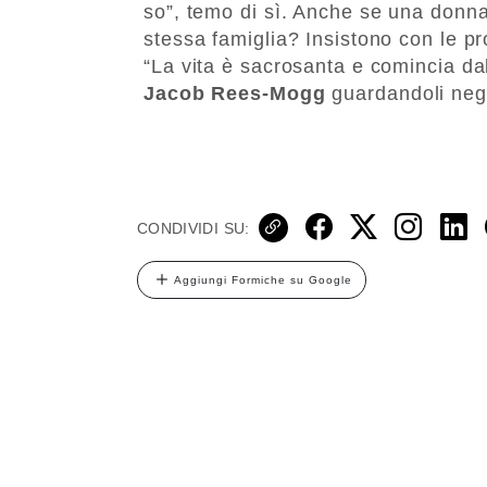
so”, temo di sì. Anche se una donn
stessa famiglia? Insistono con le pro
“La vita è sacrosanta e comincia d
Jacob Rees-Mogg
guardandoli negl
CONDIVIDI SU:
Aggiungi Formiche su Google