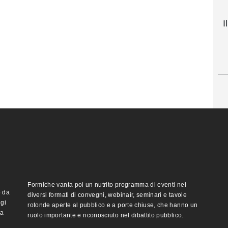
I
Formiche vanta poi un nutrito programma di eventi nei
o da
diversi formati di convegni, webinair, seminari e tavole
ggi
rotonde aperte al pubblico e a porte chiuse, che hanno un
ma
ruolo importante e riconosciuto nel dibattito pubblico.