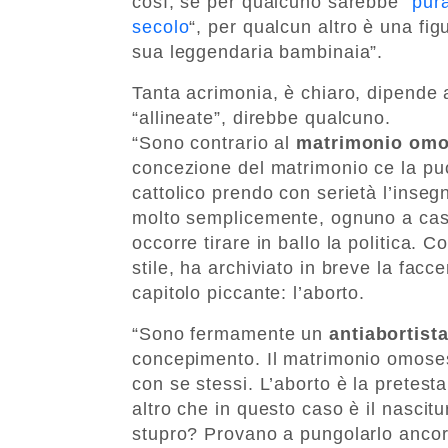
così, se per qualcuno sarebbe “
pura
secolo
“, per qualcun altro è una fig
sua leggendaria bambinaia”.
Tanta acrimonia, è chiaro, dipende 
“allineate”, direbbe qualcuno.
“Sono contrario al
matrimonio omo
concezione del matrimonio ce la pu
cattolico prendo con serietà l’inseg
molto semplicemente, ognuno a casa
occorre tirare in ballo la politica. C
stile, ha archiviato in breve la facc
capitolo piccante: l’aborto.
“Sono fermamente un
antiabortist
concepimento. Il matrimonio omosess
con se stessi. L’aborto è la pretesta
altro che in questo caso è il nascitu
stupro? Provano a pungolarlo ancora 