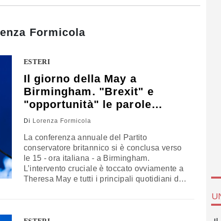
enza Formicola
ESTERI
Il giorno della May a
Birmingham. "Brexit" e
"opportunità" le parole
chiave
Di
Lorenza Formicola
La conferenza annuale del Partito
conservatore britannico si è conclusa verso
le 15 - ora italiana - a Birmingham.
L’intervento cruciale è toccato ovviamente a
Theresa May e tutti i principali quotidiani del
Paese hanno provato ad ingannare l’attesa
U
riportando stralci del discorso del primo
ministro sulla base delle anticipazioni diffuse
dal governo di Londra. Dopo lo scossone