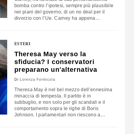
bomba contro l’ipotesi, sempre più plausibile
nei piani del governo, di un no deal per il
divorzio con l’Ue. Carney ha appena
dichiarato che lasciare l'Unione europea con
un "nessun accordo" potrebbe essere un
disastro tanto grande quanto fu lo schianto
finanziario del 2008. In una riunione di…
ESTERI
Theresa May verso la
sfiducia? I conservatori
preparano un'alternativa
Di
Lorenza Formicola
Theresa May è nel bel mezzo dell’ennesima
minaccia di tempesta. Il partito è in
subbuglio, e non solo per gli scandali e il
comportamento sopra le righe di Boris
Johnson. I parlamentari non riescono a
digerire il piano che il primo ministro ha
partorito ai Checkers e c’è il serio rischio di
un voto di sfiducia. Anche prima della