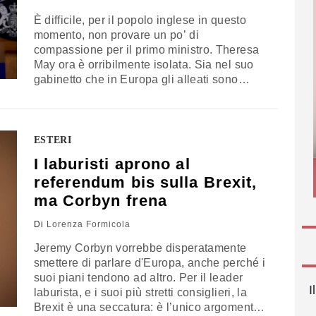
È difficile, per il popolo inglese in questo
momento, non provare un po’ di
compassione per il primo ministro. Theresa
May ora è orribilmente isolata. Sia nel suo
gabinetto che in Europa gli alleati sono
pochi: il tentativo di vendere il suo piano dei
Checkers sta andando a vuoto. E stare al
numero 10 di Downing Street è quanto mai…
ESTERI
I laburisti aprono al
referendum bis sulla Brexit,
ma Corbyn frena
Di
Lorenza Formicola
Jeremy Corbyn vorrebbe disperatamente
smettere di parlare d'Europa, anche perché i
suoi piani tendono ad altro. Per il leader
I
laburista, e i suoi più stretti consiglieri, la
Brexit è una seccatura: è l’unico argomento