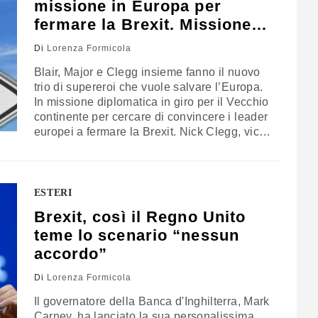
missione in Europa per
fermare la Brexit. Missione
impossibile?
Di
Lorenza Formicola
Blair, Major e Clegg insieme fanno il nuovo
trio di supereroi che vuole salvare l’Europa.
In missione diplomatica in giro per il Vecchio
continente per cercare di convincere i leader
europei a fermare la Brexit. Nick Clegg, vice
primo ministro fino al 2015 ed ex leader del
partito Liberal Democratico, ha iniziato la
missione in modo indipendente per poi
trovarsi…
ESTERI
Brexit, così il Regno Unito
teme lo scenario “nessun
accordo”
Di
Lorenza Formicola
Il governatore della Banca d'Inghilterra, Mark
Carney, ha lanciato la sua personalissima