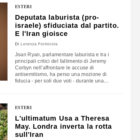
conferenza…
ESTERI
Deputata laburista (pro-
israele) sfiduciata dal partito.
E l'Iran gioisce
Di
Lorenza Formicola
Joan Ryan, parlamentare laburista e tra i
principali critici del fallimento di Jeremy
Corbyn nell'affrontare le accuse di
antisemitismo, ha perso una mozione di
fiducia - per soli due voti - durante una
riunione di partito a Enfield, a nord di
Londra. L'ex ministro e presidente di "Labour
Friends of Israel" negli ultimi mesi si era
contraddistinta per aver rilasciato…
ESTERI
L'ultimatum Usa a Theresa
May. Londra inverta la rotta
sull'Iran