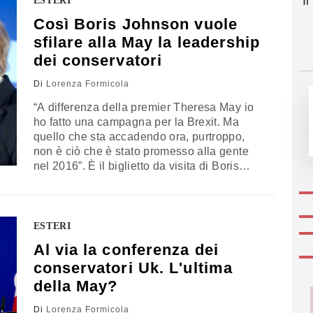
I
ESTERI
che le è…
Così Boris Johnson vuole
sfilare alla May la leadership
dei conservatori
Di
Lorenza Formicola
“A differenza della premier Theresa May io
ho fatto una campagna per la Brexit. Ma
quello che sta accadendo ora, purtroppo,
non è ciò che è stato promesso alla gente
nel 2016”. È il biglietto da visita di Boris
Johnson, l'uomo forte del partito
conservatore uscito lo scorso luglio
sbattendo la porta dal governo May, dove
guidava la politica estera,…
ESTERI
Al via la conferenza dei
conservatori Uk. L'ultima
della May?
Di
Lorenza Formicola