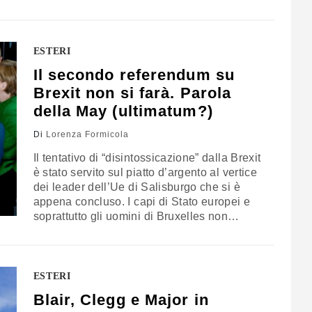
che ritengono abbia il potenziale per far
saltare in aria la strategia elettorale dei
laburisti. Corbyn non è mai stato
completamente a suo agio con
ESTERI
quest’Europa,…
Il secondo referendum su
Brexit non si farà. Parola
della May (ultimatum?)
Di
Lorenza Formicola
Il tentativo di “disintossicazione” dalla Brexit
è stato servito sul piatto d’argento al vertice
dei leader dell’Ue di Salisburgo che si è
appena concluso. I capi di Stato europei e
soprattutto gli uomini di Bruxelles non
riescono ad accettare che la Gran Bretagna
arriverà davvero a divorziare dall’Unione nel
giro di pochi mesi. Ma nonostante le
pressioni, Theresa May non…
ESTERI
Blair, Clegg e Major in