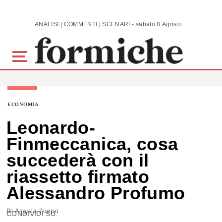
Skip to main content
ANALISI | COMMENTI | SCENARI - sabato 8 Agosto 2026
ECONOMIA
Leonardo-
Finmeccanica, cosa
succederà con il
riassetto firmato
Alessandro Profumo
Di
Angela Zoppo
CONDIVIDI SU: