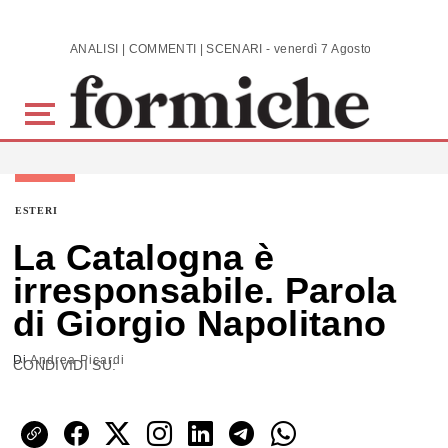
Skip to main content
ANALISI | COMMENTI | SCENARI - venerdì 7 Agosto 2026
ESTERI
La Catalogna è
irresponsabile. Parola
di Giorgio Napolitano
Di
Andrea Picardi
CONDIVIDI SU: