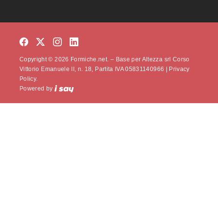
Copyright © 2026 Formiche.net. – Base per Altezza srl Corso
Vittorio Emanuele II, n. 18, Partita IVA 05831140966 |
Privacy
Policy.
Powered by