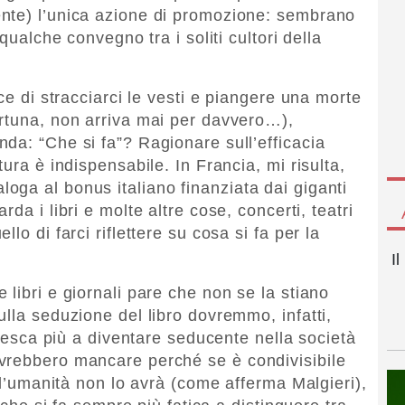
nte) l’unica azione di promozione: sembrano
qualche convegno tra i soliti cultori della
ce di stracciarci le vesti e piangere una morte
rtuna, non arriva mai per davvero…),
da: “Che si fa”? Ragionare sull’efficacia
ura è indispensabile. In Francia, mi risulta,
ga al bonus italiano finanziata dai giganti
rda i libri e molte altre cose, concerti, teatri
lo di farci riflettere su cosa si fa per la
I
libri e giornali pare che non se la stiano
lla seduzione del libro dovremmo, infatti,
 riesca più a diventare seducente nella società
vrebbero mancare perché se è condivisibile
o l’umanità non lo avrà (come afferma Malgieri),