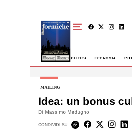
Skip to main content
POLITICA
ECONOMIA
EST
MAILING
Idea: un bonus cult
Di
Massimo Medugno
CONDIVIDI SU: