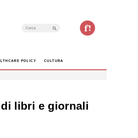
Search Button
Search
for:
LTHCARE POLICY
CULTURA
i libri e giornali