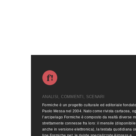
ANALISI, COMMENTI, SCENARI
Formiche è un progetto culturale ed editoriale fondat
Paolo Messa nel 2004. Nato come rivista cartacea, o
l’arcipelago Formiche è composto da realtà diverse 
strettamente connesse fra loro: il mensile (disponibile
anche in versione elettronica), la testata quotidiana o
line Formiche.net, le riviste specializzate Airpress e