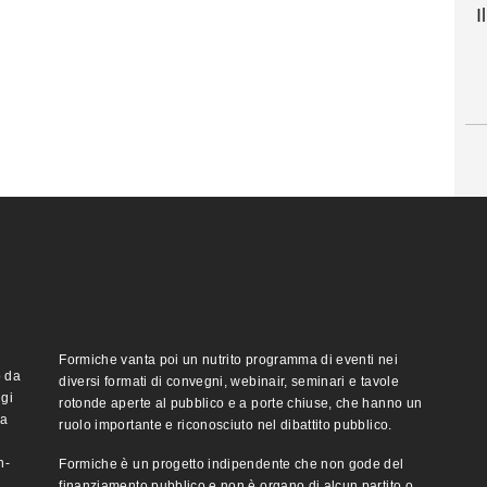
I
Formiche vanta poi un nutrito programma di eventi nei
o da
diversi formati di convegni, webinair, seminari e tavole
ggi
rotonde aperte al pubblico e a porte chiuse, che hanno un
ma
ruolo importante e riconosciuto nel dibattito pubblico.
n-
Formiche è un progetto indipendente che non gode del
finanziamento pubblico e non è organo di alcun partito o