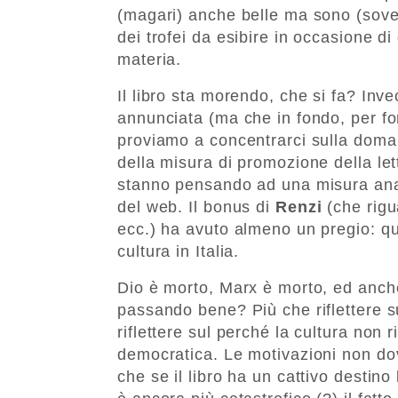
(magari) anche belle ma sono (sove
dei trofei da esibire in occasione di 
materia.
Il libro sta morendo, che si fa? Inve
annunciata (ma che in fondo, per fo
proviamo a concentrarci sulla doman
della misura di promozione della lett
stanno pensando ad una misura analo
del web. Il bonus di
Renzi
(che rigua
ecc.) ha avuto almeno un pregio: quel
cultura in Italia.
Dio è morto, Marx è morto, ed anche 
passando bene? Più che riflettere su
riflettere sul perché la cultura non
democratica. Le motivazioni non do
che se il libro ha un cattivo destin