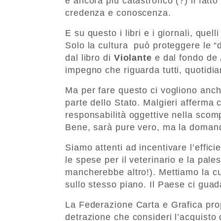
è ancora più catastrofico (?) il fatt
credenza e conoscenza.
E su questo i libri e i giornali, quell
Solo la cultura può proteggere le “
dal libro di
Violante
e dal fondo de
impegno che riguarda tutti, quotidi
Ma per fare questo ci vogliono anch
parte dello Stato. Malgieri afferma 
responsabilità oggettive nella scomp
Bene, sarà pure vero, ma la domand
Siamo attenti ad incentivare l’effic
le spese per il veterinario e la pal
mancherebbe altro!). Mettiamo la cult
sullo stesso piano. Il Paese ci guad
La Federazione Carta e Grafica prop
detrazione che consideri l’acquisto d