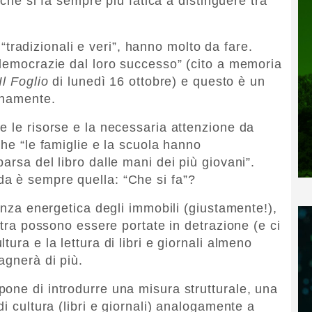
o che si fa sempre più fatica a distinguere tra
i “tradizionali e veri”, hanno molto da fare.
democrazie dal loro successo” (cito a memoria
Il Foglio
di lunedì 16 ottobre) e questo è un
anamente.
e le risorse e la necessaria attenzione da
che “le famiglie e la scuola hanno
arsa del libro dalle mani dei più giovani”.
a è sempre quella: “Che si fa”?
ienza energetica degli immobili (giustamente!),
estra possono essere portate in detrazione (e ci
ura e la lettura di libri e giornali almeno
agnerà di più.
one di introdurre una misura strutturale, una
i cultura (libri e giornali) analogamente a