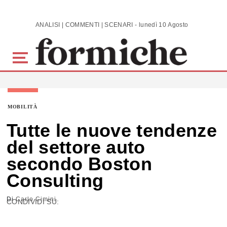
Skip to main content
ANALISI | COMMENTI | SCENARI - lunedì 10 Agosto 2026
MOBILITÀ
Tutte le nuove tendenze
del settore auto
secondo Boston
Consulting
Di
Carlo Cimini
CONDIVIDI SU: