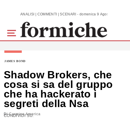
Skip to main content
ANALISI | COMMENTI | SCENARI - domenica 9 Agosto 2026
JAMES BOND
Shadow Brokers, che
cosa si sa del gruppo
che ha hackerato i
segreti della Nsa
Di
Carmine America
CONDIVIDI SU: