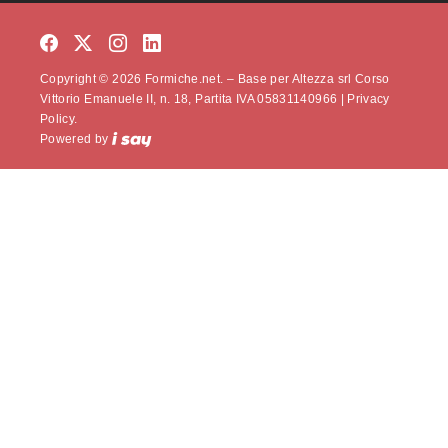
Copyright © 2026 Formiche.net. – Base per Altezza srl Corso
Vittorio Emanuele II, n. 18, Partita IVA 05831140966 |
Privacy
Policy.
Powered by