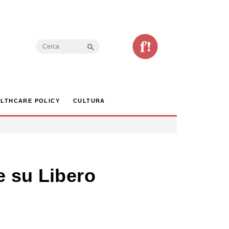
Search Button
Search
for:
LTHCARE POLICY
CULTURA
e su Libero