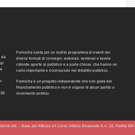
Formiche vanta poi un nutrito programma di eventi nei
o da
diversi formati di convegni, webinair, seminari e tavole
ggi
rotonde aperte al pubblico e a porte chiuse, che hanno un
ma
ruolo importante e riconosciuto nel dibattito pubblico.
n-
Formiche è un progetto indipendente che non gode del
finanziamento pubblico e non è organo di alcun partito o
e39.
movimento politico.
iche.net. – Base per Altezza srl Corso Vittorio Emanuele II, n. 18, Partita IV