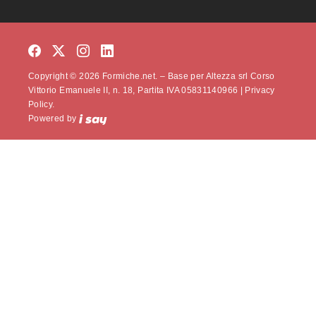
Copyright © 2026 Formiche.net. – Base per Altezza srl Corso
Vittorio Emanuele II, n. 18, Partita IVA 05831140966 |
Privacy
Policy.
Powered by