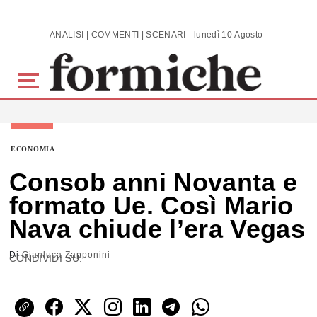
Skip to main content
ANALISI | COMMENTI | SCENARI - lunedì 10 Agosto 2026
ECONOMIA
Consob anni Novanta e
formato Ue. Così Mario
Nava chiude l’era Vegas
Di
Gianluca Zapponini
CONDIVIDI SU: