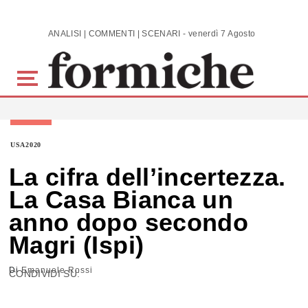
Skip to main content
ANALISI | COMMENTI | SCENARI - venerdì 7 Agosto 2026
USA2020
La cifra dell’incertezza.
La Casa Bianca un
anno dopo secondo
Magri (Ispi)
Di
Emanuele Rossi
CONDIVIDI SU: