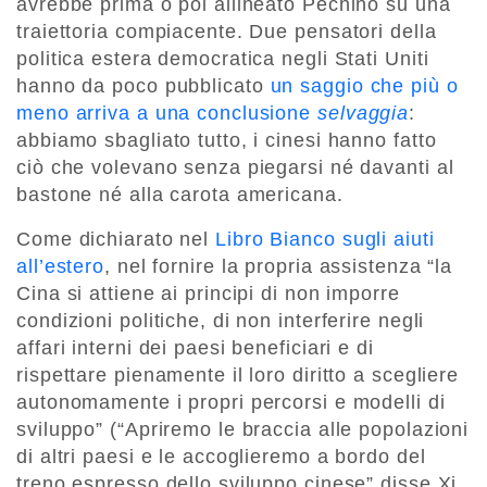
avrebbe prima o poi allineato Pechino su una
traiettoria compiacente. Due pensatori della
politica estera democratica negli Stati Uniti
hanno da poco pubblicato
un saggio che più o
meno arriva a una conclusione
selvaggia
:
abbiamo sbagliato tutto, i cinesi hanno fatto
ciò che volevano senza piegarsi né davanti al
bastone né alla carota americana.
Come dichiarato nel
Libro Bianco sugli aiuti
all’estero
, nel fornire la propria assistenza “la
Cina si attiene ai principi di non imporre
condizioni politiche, di non interferire negli
affari interni dei paesi beneficiari e di
rispettare pienamente il loro diritto a scegliere
autonomamente i propri percorsi e modelli di
sviluppo” (“Apriremo le braccia alle popolazioni
di altri paesi e le accoglieremo a bordo del
treno espresso dello sviluppo cinese” disse Xi