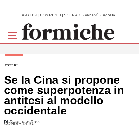
Skip to main content
ANALISI | COMMENTI | SCENARI - venerdì 7 Agosto 2026
ESTERI
Se la Cina si propone
come superpotenza in
antitesi al modello
occidentale
Di
Emanuele Rossi
CONDIVIDI SU: