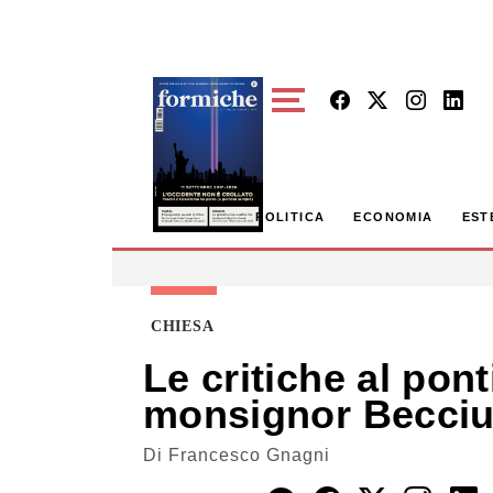
Skip to main content
POLITICA
ECONOMIA
EST
CHIESA
Le critiche al pont
monsignor Becci
Di
Francesco Gnagni