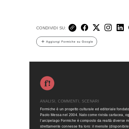
CONDIVIDI SU:
Aggiungi Formiche su Google
ANALISI, COMMENTI, SCENARI
Formiche è un progetto culturale ed editoriale fondat
Paolo Messa nel 2004. Nato come rivista cartacea, o
l’arcipelago Formiche è composto da realtà diverse 
strettamente connesse fra loro: il mensile (disponibile