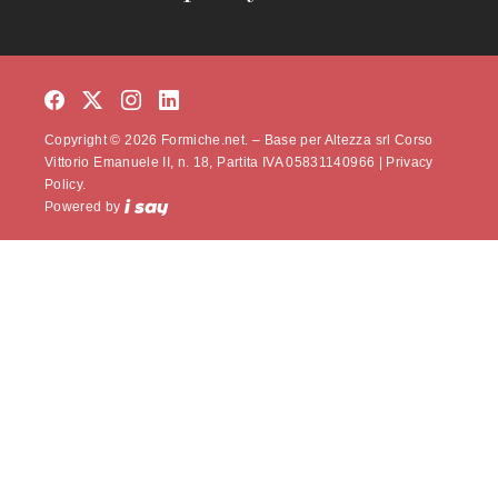
Copyright © 2026 Formiche.net. – Base per Altezza srl Corso
Vittorio Emanuele II, n. 18, Partita IVA 05831140966 |
Privacy
Policy.
Powered by