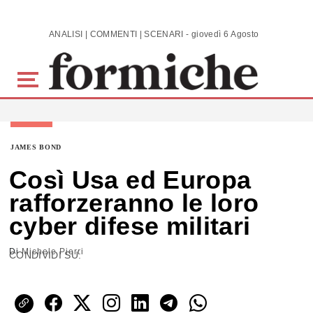
Skip to main content
ANALISI | COMMENTI | SCENARI - giovedì 6 Agosto 2026
JAMES BOND
Così Usa ed Europa
rafforzeranno le loro
cyber difese militari
Di
Michele Pierri
CONDIVIDI SU: