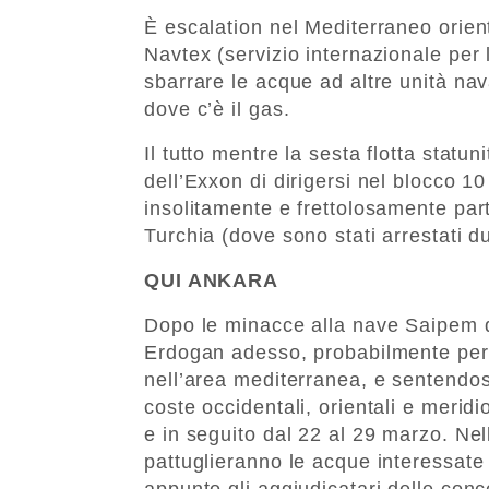
È escalation nel Mediterraneo orie
Navtex (servizio internazionale per l
sbarrare le acque ad altre unità na
dove c’è il gas.
Il tutto mentre la sesta flotta statu
dell’Exxon di dirigersi nel blocco 1
insolitamente e frettolosamente parti
Turchia (dove sono stati arrestati du
QUI ANKARA
Dopo le minacce alla nave Saipem d
Erdogan adesso, probabilmente perc
nell’area mediterranea, e sentendos
coste occidentali, orientali e meridi
e in seguito dal 22 al 29 marzo. Nell
pattuglieranno le acque interessate
appunto gli aggiudicatari delle conc