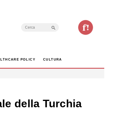
Search Button
Search
for:
LTHCARE POLICY
CULTURA
le della Turchia