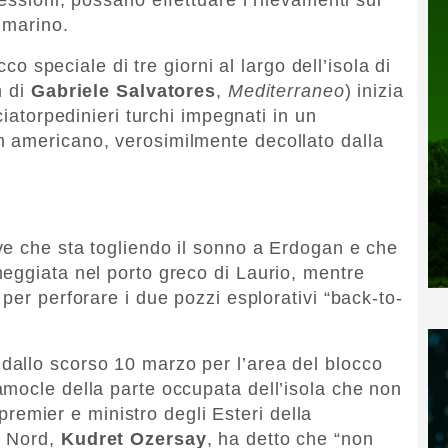
 marino.
cco speciale di tre giorni al largo dell’isola di
m di
Gabriele Salvatores
,
Mediterraneo
) inizia
ciatorpedinieri turchi impegnati in un
 americano, verosimilmente decollato dalla
ve che sta togliendo il sonno a Erdogan e che
eggiata nel porto greco di Laurio, mentre
per perforare i due pozzi esplorativi “back-to-
allo scorso 10 marzo per l’area del blocco
mocle della parte occupata dell’isola che non
cepremier e ministro degli Esteri della
o Nord,
Kudret Ozersay
, ha detto che “non