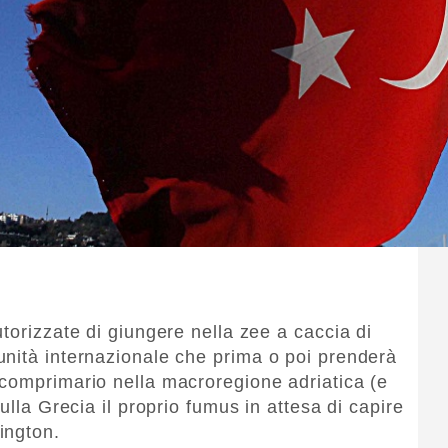
torizzate di giungere nella zee a caccia di
nità internazionale che prima o poi prenderà
comprimario nella macroregione adriatica (e
ulla Grecia il proprio fumus in attesa di capire
ington.