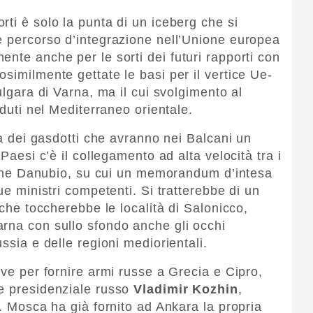
ti è solo la punta di un iceberg che si
e percorso d’integrazione nell’Unione europea
nte anche per le sorti dei futuri rapporti con
similmente gettate le basi per il vertice Ue-
ulgara di Varna, ma il cui svolgimento al
aduti nel Mediterraneo orientale.
fia dei gasdotti che avranno nei Balcani un
 Paesi c’è il collegamento ad alta velocità tra i
ezione Danubio, su cui un memorandum d’intesa
ue ministri competenti. Si tratterebbe di un
 che toccherebbe le località di Salonicco,
rna con sullo sfondo anche gli occhi
ssia e delle regioni mediorientali.
ive per fornire armi russe a Grecia e Cipro,
re presidenziale russo
Vladimir Kozhin
,
”. Mosca ha già fornito ad Ankara la propria