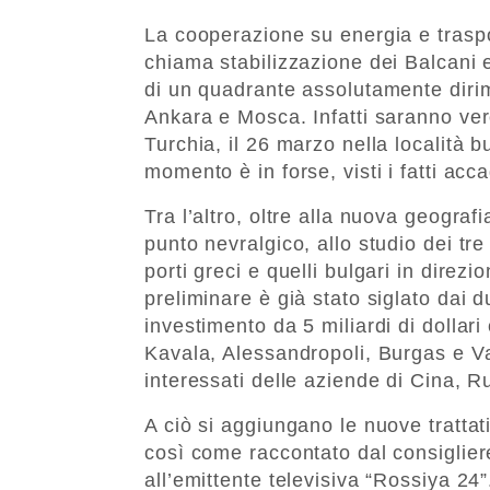
La cooperazione su energia e traspor
chiama stabilizzazione dei Balcani 
di un quadrante assolutamente dirime
Ankara e Mosca. Infatti saranno vero
Turchia, il 26 marzo nella località b
momento è in forse, visti i fatti acc
Tra l’altro, oltre alla nuova geogra
punto nevralgico, allo studio dei tre
porti greci e quelli bulgari in dir
preliminare è già stato siglato dai d
investimento da 5 miliardi di dollari
Kavala, Alessandropoli, Burgas e Va
interessati delle aziende di Cina, Ru
A ciò si aggiungano le nuove trattat
così come raccontato dal consiglie
all’emittente televisiva “Rossiya 24