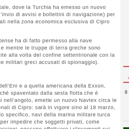
ntale, dove la Turchia ha emesso un nuovo
’invio di avvisi e bollettini di navigazione) per
vali nella zona economica esclusiva di Cipro
nitense ha di fatto permesso alla nave
0 e mentre le truppe di terra greche sono
te alla volta del confine settentrionale con la
e militari greci accusati di spionaggio).
ell’Eni e a quella americana della Exxon,
I
hé spaventato dalla sesta flotta che è
i nell’angolo, emette un nuovo Navtex circa le
onali di Cipro: sarà in vigore sino al 18 marzo,
o specifico, navi della marina militare turca
 per impedire che soggetti privati, come
essioni, possano effettuare i rilevamenti sui