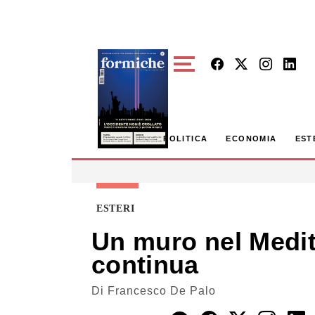
Skip to main content
POLITICA
ECONOMIA
EST
ESTERI
Un muro nel Medite
continua
Di
Francesco De Palo