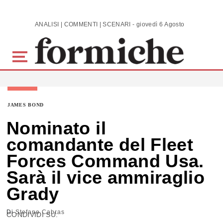
Skip to main content
ANALISI | COMMENTI | SCENARI - giovedì 6 Agosto 2026
JAMES BOND
Nominato il
comandante del Fleet
Forces Command Usa.
Sarà il vice ammiraglio
Grady
Di
Stefano Cabras
CONDIVIDI SU: