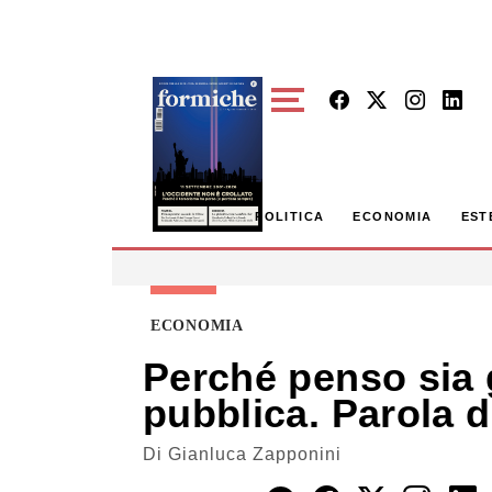
Skip to main content
POLITICA
ECONOMIA
EST
ECONOMIA
Perché penso sia g
pubblica. Parola d
Di
Gianluca Zapponini