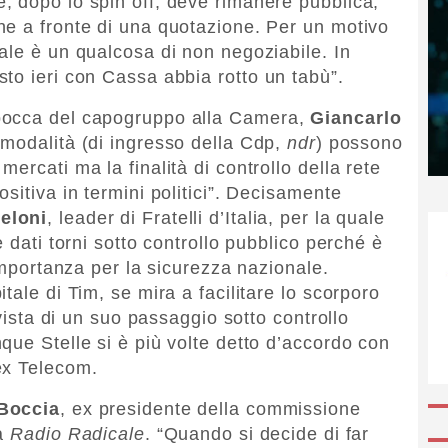
, dopo lo spin off, deve rimanere pubblica,
he a fronte di una quotazione. Per un motivo
ale è un qualcosa di non negoziabile. In
to ieri con Cassa abbia rotto un tabù”.
bocca del capogruppo alla Camera,
Giancarlo
 modalità (di ingresso della Cdp,
ndr
) possono
ercati ma la finalità di controllo della rete
sitiva in termini politici”. Decisamente
eloni
, leader di Fratelli d’Italia, per la quale
 dati torni sotto controllo pubblico perché è
 importanza per la sicurezza nazionale.
tale di Tim, se mira a facilitare lo scorporo
 vista di un suo passaggio sotto controllo
que Stelle si è più volte detto d’accordo con
ex Telecom.
Boccia
, ex presidente della commissione
da
Radio Radicale
. “Quando si decide di far