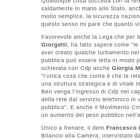
Qualunque cosa succeda con la rete
saldamente in mano allo Stato, anc
molto semplice, la sicurezza nazion
questo senso mi pare che quanto vis
Favorevole anche la Lega che per 
Giorgetti
, ha fatto sapere come “le
aver creato qualche turbamento nei m
pubblica può essere letta in modo po
schierata con Cdp anche
Giorgia M
“l’unica cosa che conta è che la rete
una struttura strategica e di vitale
Ben venga l’ingresso di Cdp nel capi
della rete dal servizio telefonico in
pubblico”. E anche il Movimento Cin
un aumento del peso pubblico nell’
Unico a frenare, il dem
Francesco 
Bilancio alla Camera, intervistato 