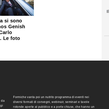
I
a si sono
mos Genish
Carlo
. Le foto
Formiche vanta poi un nutrito programma di eventi nei
o da
diversi formati di convegni, webinair, seminari e tavole
ggi
rotonde aperte al pubblico e a porte chiuse, che hanno un