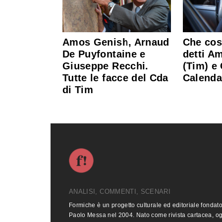
Amos Genish, Arnaud
Che cos
De Puyfontaine e
detti A
Giuseppe Recchi.
(Tim) e 
Tutte le facce del Cda
Calenda
di Tim
ANALISI, COMMENTI, SCENARI
Formiche è un progetto culturale ed editoriale fondat
Paolo Messa nel 2004. Nato come rivista cartacea, o