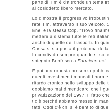
parte di Tim è d’altronde un tema t
al cosiddetto libero mercato.
Lo dimostra il progressivo irrobusti
rete Tim, attraverso il suo veicolo,
Enel e la stessa Cdp. “Trovo finalme
mettere a sistema tutte le reti itali
anche di quelle dei trasporti. In que
Cassa si sia posta il problema della
Io condivido sempre quando si solle
spiegato Bonfrisco a
Formiche.net
.
E poi una robusta presenza pubblica 
quegli investimenti mancati finora e
ritardo cronico nello sviluppo delle
dobbiamo mai dimenticarci che i guai
privatizzazione del 1997. Il fatto ch
tlc è perché abbiamo messo in mano 
fatti. Oggi c’è chi si è pentito di q