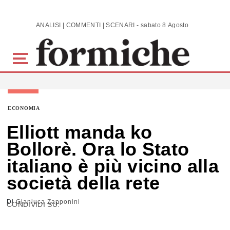
Skip to main content
ANALISI | COMMENTI | SCENARI - sabato 8 Agosto 2026
ECONOMIA
Elliott manda ko
Bollorè. Ora lo Stato
italiano è più vicino alla
società della rete
Di
Gianluca Zapponini
CONDIVIDI SU: